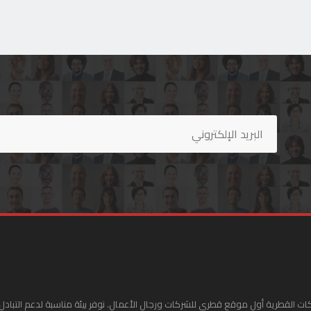
ات القطرية أول موقع قطري للشركات ورجال الأعمال. نوفر بيئة مناسبة لدعم التبادل 