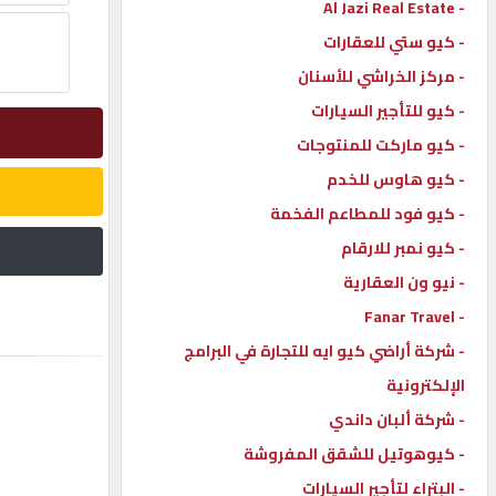
- Al Jazi Real Estate
إتصل
- كيو ستي للعقارات
بنا
- مركز الخراشي للأسنان
- كيو للتأجير السيارات
إعلانات
- كيو ماركت للمنتوجات
- كيو هاوس للخدم
- كيو فود للمطاعم الفخمة
- كيو نمبر للارقام
المنتدى
- نيو ون العقارية
- Fanar Travel
كيو
مزاد
- شركة أراضي كيو ايه للتجارة في البرامج
الإلكترونية
- شركة ألبان داندي
كيو
نمبر
- كيوهوتيل للشقق المفروشة
- البتراء لتأجير السيارات