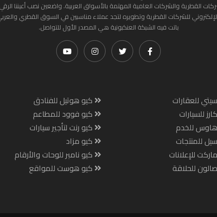
ركات القطرية والشركات العامية المهتمة بالأسواق العربية. واضعين نصب أعيننا الرقي
لإلكتروني للشركات القطرية وتطويره لتجد عملاء مناسبين في السوق القطري والعرب
باتت فيه الشبكة العنكبونية هي المصدر الأول للتواصل.
يتي للعقارات
كيو هوتيل للفنادق
ارز للسيارات
كيو فوود للمطاعم
هاوس للخدم
كيو رنت لتأجير سيارات
يل للمنتجات
كيو مزاد
اركت للإعلانات
كيو نامبر للوحات والأرقام
الون للحلاقة
كيو هوست للمواقع