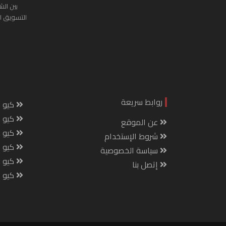
بين الش
التسويق ا
روابط سريعة
كيو س
كيو ك
عن الموقع
كيو 
شروط الإستخدام
كيو س
سياسة الخصوصية
كيو م
إتصل بنا
كيو ص