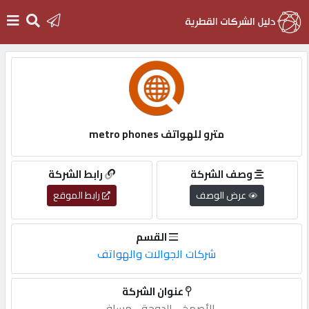
الرئيسية
دخول
مترو للهواتف metro phones
التسجيل
وصف الشركة
رابط الشركة
عرض الوصف
رابط الموقع
English
القسم
شركات الجوالات والهواتف
أضف
عنوان الشركة
اعلانك
الأصمخ,-,الدوحة,-,مسافى