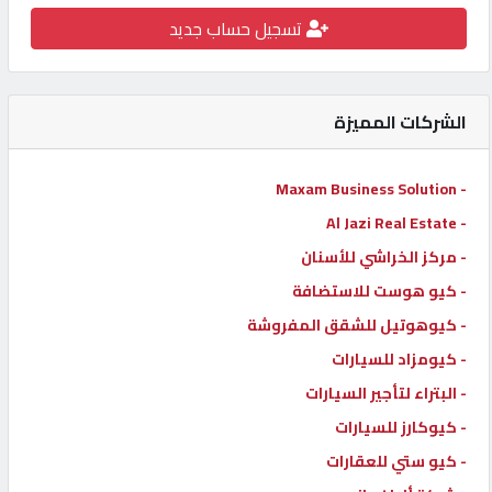
تسجيل حساب جديد
كيو
كارز
الشركات المميزة
كيو
ماركت
- Maxam Business Solution
- Al Jazi Real Estate
الدليل
القطري
- مركز الخراشي للأسنان
- كيو هوست للاستضافة
- كيوهوتيل للشقق المفروشة
POWERED
BY
- كيومزاد للسيارات
QHOST
- البتراء لتأجير السيارات
- كيوكارز للسيارات
- كيو ستي للعقارات