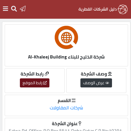
الرئيسية
دخول
شركة الخليج للبناء Al-Khaleej Building
التسجيل
وصف الشركة
رابط الشركة
عرض الوصف
رابط الموقع
English
القسم
شركات المقاولات
أضف
عنوان الشركة
اعلانك
Salwa,Rd.,Office: P.O.Box,5511,Doha,Qatar C.R.No:10291-