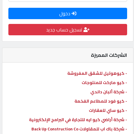
كيو
دخول
كارز
تسجيل حساب جديد
كيو
ماركت
الشركات المميزة
الدليل
القطري
- كيوهوتيل للشقق المفروشة
- كيو ماركت للمنتوجات
POWERED
- شركة ألبان داندي
BY
- كيو فود للمطاعم الفخمة
QHOST
- كيو ستي للعقارات
- شركة أراضي كيو ايه للتجارة في البرامج الإلكترونية
- شركة باك اب للمقاولات Back Up Construction Co