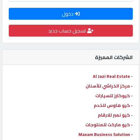
كيو
دخول
كارز
تسجيل حساب جديد
كيو
ماركت
الشركات المميزة
الدليل
القطري
- Al Jazi Real Estate
- مركز الخراشي للأسنان
POWERED
- كيوكارز للسيارات
BY
- كيو هاوس للخدم
QHOST
- كيو نمبر للارقام
- كيو ماركت للمنتوجات
- Maxam Business Solution