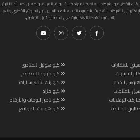
ركات القطرية والشركات العامية المهتمة بالأسواق العربية. واضعين نصب أعيننا الرقي
لإلكتروني للشركات القطرية وتطويره لتجد عملاء مناسبين في السوق القطري والعرب
باتت فيه الشبكة العنكبونية هي المصدر الأول للتواصل.
يتي للعقارات
كيو هوتيل للفنادق
ارز للسيارات
كيو فوود للمطاعم
هاوس للخدم
كيو رنت لتأجير سيارات
يل للمنتجات
كيو مزاد
اركت للإعلانات
كيو نامبر للوحات والأرقام
الون للحلاقة
كيو هوست للمواقع