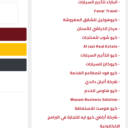
- البتراء لتأجير السيارات
- Fanar Travel
إتصل
بنا
- كيوهوتيل للشقق المفروشة
- مركز الخراشي للأسنان
إعلانات
- كيو شوب للمنتجات
- Al Jazi Real Estate
- كيو للتأجير السيارات
- كيوكارز للسيارات
المنتدى
- كيو فود للمطاعم الفخمة
- شركة ألبان داندي
كيو
مزاد
- كيو هاوس للخدم
- Maxam Business Solution
- كيو هوست للاستضافة
كيو
نمبر
- شركة أراضي كيو ايه للتجارة في البرامج
الإلكترونية