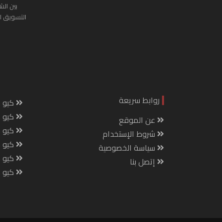
بين الش
التسويق ا
روابط سريعة
كيو س
كيو ك
عن الموقع
كيو 
شروط الإستخدام
كيو س
سياسة الخصوصية
كيو م
إتصل بنا
كيو ص