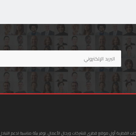
ات القطرية أول موقع قطري للشركات ورجال الأعمال. نوفر بيئة مناسبة لدعم التبادل 