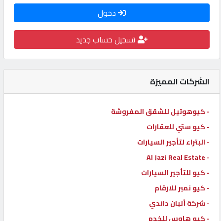
دخول
كيو
كارز
تسجيل حساب جديد
كيو
ماركت
الشركات المميزة
الدليل
- كيوهوتيل للشقق المفروشة
القطري
- كيو ستي للعقارات
- البتراء لتأجير السيارات
POWERED
- Al Jazi Real Estate
BY
QHOST
- كيو للتأجير السيارات
- كيو نمبر للارقام
- شركة ألبان داندي
- كيو هاوس للخدم