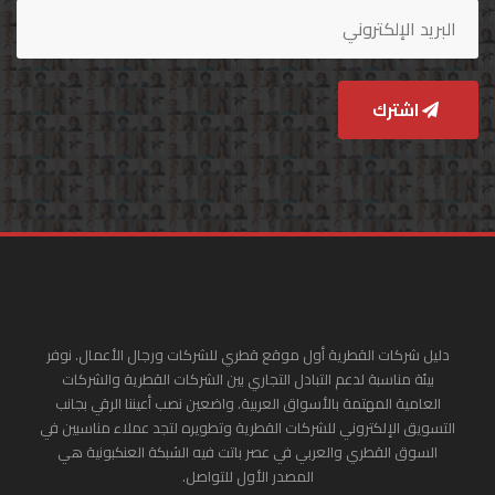
اشترك
دليل شركات القطرية أول موقع قطري للشركات ورجال الأعمال. نوفر
بيئة مناسبة لدعم التبادل التجاري بين الشركات القطرية والشركات
العامية المهتمة بالأسواق العربية. واضعين نصب أعيننا الرقي بجانب
التسويق الإلكتروني للشركات القطرية وتطويره لتجد عملاء مناسبين في
السوق القطري والعربي في عصر باتت فيه الشبكة العنكبونية هي
المصدر الأول للتواصل.