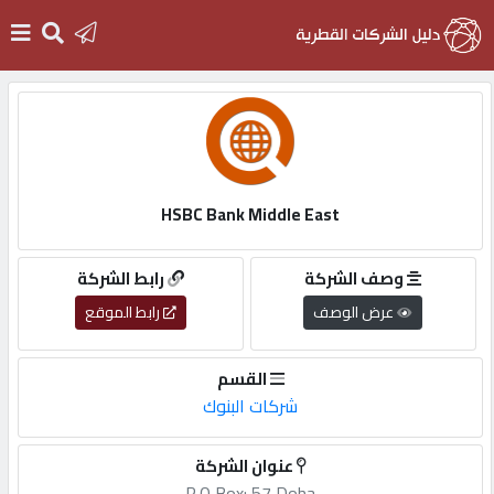
الرئيسية
دخول
HSBC Bank Middle East
التسجيل
وصف الشركة
رابط الشركة
عرض الوصف
رابط الموقع
English
القسم
شركات البنوك
أضف
عنوان الشركة
اعلانك
P,O,Box:,57,Doha