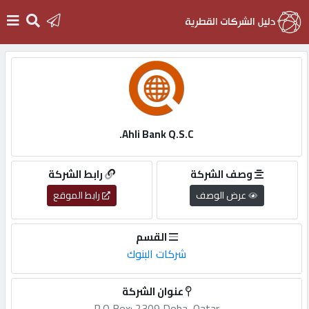
الرئيسية
دخول
Ahli Bank Q.S.C.
التسجيل
وصف الشركة
رابط الشركة
عرض الوصف
رابط الموقع
English
القسم
شركات البنوك
أضف
عنوان الشركة
اعلانك
P,O,Box:,2309,Doha,,Qatar