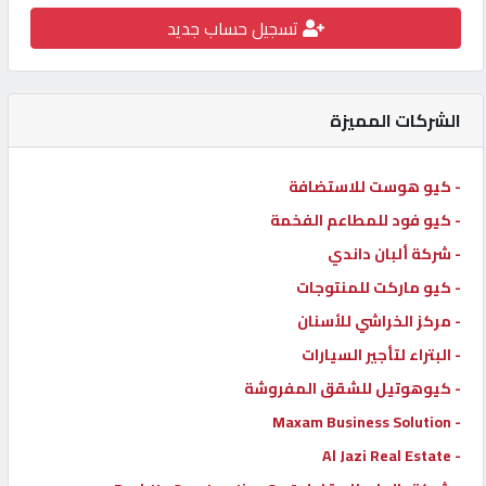
تسجيل حساب جديد
كيو
كارز
الشركات المميزة
كيو
ماركت
- كيو هوست للاستضافة
- كيو فود للمطاعم الفخمة
الدليل
القطري
- شركة ألبان داندي
- كيو ماركت للمنتوجات
- مركز الخراشي للأسنان
POWERED
BY
- البتراء لتأجير السيارات
QHOST
- كيوهوتيل للشقق المفروشة
- Maxam Business Solution
- Al Jazi Real Estate