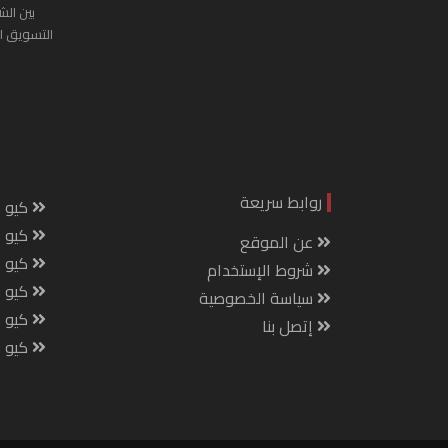
بين الش
التسويق ا
روابط سريعة
كيو س
كيو ك
عن الموقع
كيو 
شروط الإستخدام
كيو س
سياسة الخصوصية
كيو م
إتصل بنا
كيو ص