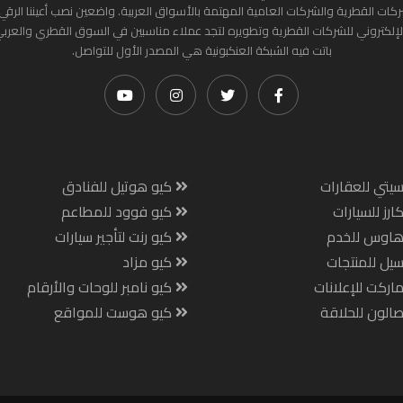
ركات القطرية والشركات العامية المهتمة بالأسواق العربية. واضعين نصب أعيننا الرقي
لإلكتروني للشركات القطرية وتطويره لتجد عملاء مناسبين في السوق القطري والعرب
باتت فيه الشبكة العنكبونية هي المصدر الأول للتواصل.
يتي للعقارات
كيو هوتيل للفنادق
ارز للسيارات
كيو فوود للمطاعم
هاوس للخدم
كيو رنت لتأجير سيارات
يل للمنتجات
كيو مزاد
اركت للإعلانات
كيو نامبر للوحات والأرقام
الون للحلاقة
كيو هوست للمواقع