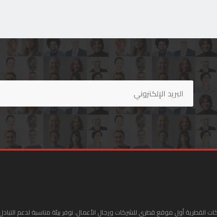
ات القطرية أول موقع قطري للشركات ورجال الأعمال. نوفر بيئة مناسبة لدعم التبادل 