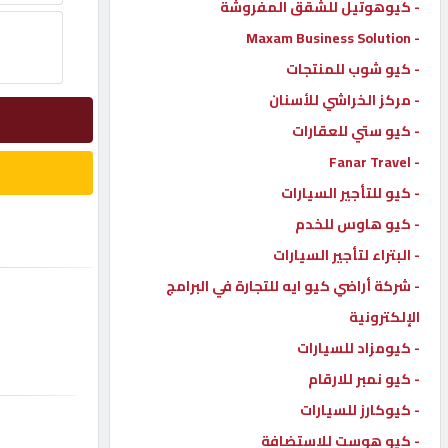
- كيوهوتيل للشقق المفروشة
- Maxam Business Solution
إتصل
بنا
- كيو شوب للمنتجات
- مركز الخراشي للأسنان
إعلانات
- كيو ستي للعقارات
- Fanar Travel
- كيو للتأجير السيارات
- كيو هاوس للخدم
المنتدى
- البتراء لتأجير السيارات
- شركة أراضي كيو ايه للتجارة في البرامج
كيو
مزاد
الإلكترونية
- كيومزاد للسيارات
- كيو نمبر للارقام
كيو
نمبر
- كيوكارز للسيارات
- كيو هوست للاستضافة