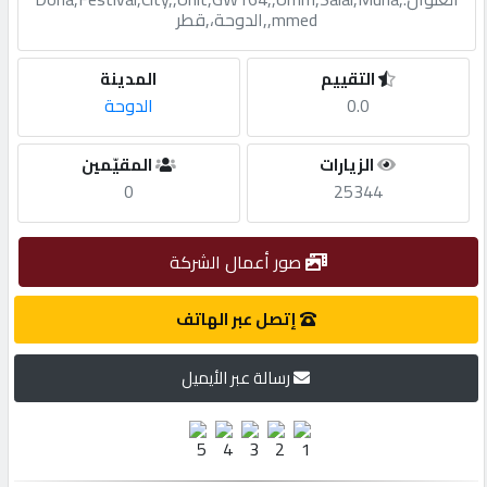
mmed,,الدوحة،,قطر
مطلوب
التقييم
المدينة
0.0
الدوحة
طلب
اشتراك
الزيارات
المقيّمين
0
25344
الاحصائيات
صور أعمال الشركة
الأقسام
إتصل عبر الهاتف
شركات
رسالة عبر الأيميل
مميزة
إبحث