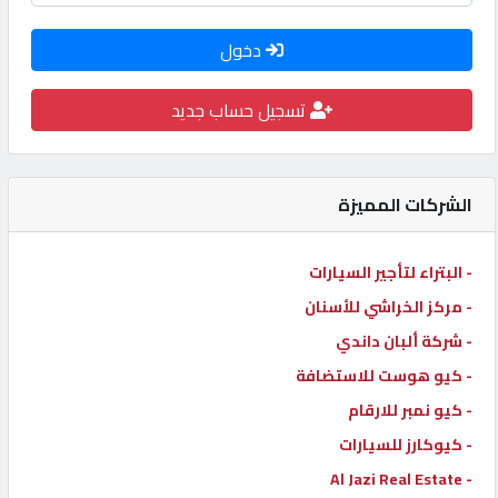
كيو
دخول
كارز
تسجيل حساب جديد
كيو
ماركت
الشركات المميزة
الدليل
القطري
- البتراء لتأجير السيارات
- مركز الخراشي للأسنان
POWERED
- شركة ألبان داندي
BY
- كيو هوست للاستضافة
QHOST
- كيو نمبر للارقام
- كيوكارز للسيارات
- Al Jazi Real Estate