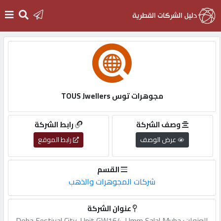
الرئيسية
دخول
مجوهرات توس TOUS Jwellers
التسجيل
وصف الشركة
رابط الشركة
عرض الوصف
رابط الموقع
English
القسم
شركات المجوهرات والذهب
أضف
عنوان الشركة
اعلانك
العنوان:,Doha,Festival,City,,Unit,GW164,,Umm,Salal,Muha