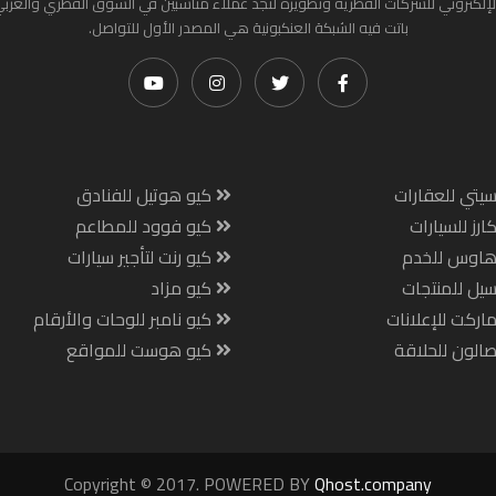
لإلكتروني للشركات القطرية وتطويره لتجد عملاء مناسبين في السوق القطري والعرب
باتت فيه الشبكة العنكبونية هي المصدر الأول للتواصل.
يتي للعقارات
كيو هوتيل للفنادق
ارز للسيارات
كيو فوود للمطاعم
هاوس للخدم
كيو رنت لتأجير سيارات
يل للمنتجات
كيو مزاد
اركت للإعلانات
كيو نامبر للوحات والأرقام
الون للحلاقة
كيو هوست للمواقع
Copyright © 2017. POWERED BY
Qhost.company