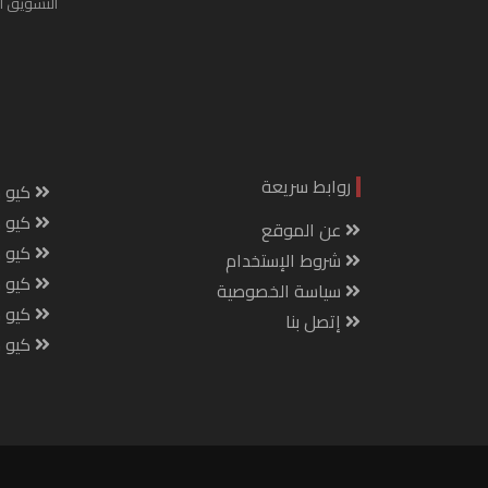
التسويق ا
روابط سريعة
كيو س
كيو ك
عن الموقع
كيو 
شروط الإستخدام
كيو س
سياسة الخصوصية
كيو م
إتصل بنا
كيو ص