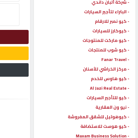
- شركة ألبان داندي
إتصل
- البتراء لتأجير السيارات
بنا
- كيو نمبر للارقام
- كيوكارز للسيارات
إعلانات
- كيو ماركت للمنتوجات
- كيو شوب للمنتجات
- Fanar Travel
- مركز الخراشي للأسنان
المنتدى
- كيو هاوس للخدم
- Al Jazi Real Estate
كيو
مزاد
- كيو للتأجير السيارات
- نيو ون العقارية
- كيوهوتيل للشقق المفروشة
كيو
نمبر
- كيو هوست للاستضافة
- Maxam Business Solution