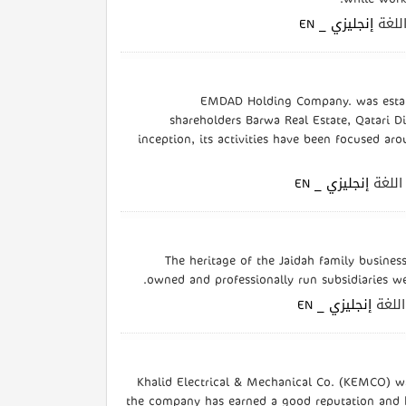
| غة
إنجليزي _ EN
EMDAD Holding Company. was establ
shareholders Barwa Real Estate, Qatari Di
inception, its activities have been focused ar
| لغة
إنجليزي _ EN
The heritage of the Jaidah family business
owned and professionally run subsidiaries we
| لغة
إنجليزي _ EN
Khalid Electrical & Mechanical Co. (KEMCO) wa
the company has earned a good reputation and 