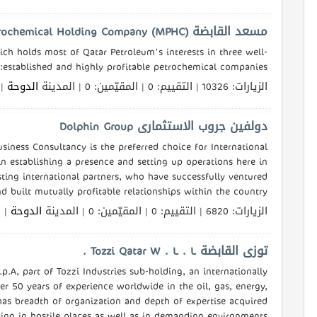
مسعد القابضة Mesaieed Petrochemical Holding Company (MPHC)
 holds most of Qatar Petroleum's interests in three well-
established and highly profitable petrochemical companies:
الزيارات: 10326 | التقييم: 0 | المقيّمين: 0 | المدينة
الدوحة
ال
دولفين جروب الاستثمارى Dolphin Group
usiness Consultancy is the preferred choice for International
establishing a presence and setting up operations here in
sting international partners, who have successfully ventured
d built mutually profitable relationships within the country.
الزيارات: 6820 | التقييم: 0 | المقيّمين: 0 | المدينة
الدوحة
الل
توزى القابضة Tozzi Qatar W . L . L .
p.A, part of Tozzi Industries sub-holding, an internationally
r 50 years of experience worldwide in the oil, gas, energy,
 has breadth of organization and depth of expertise acquired
ing in hostile places as well as in demanding environments.