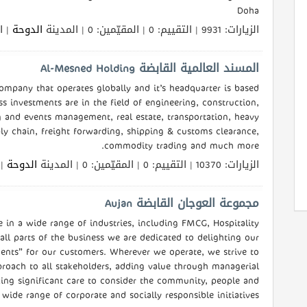
Doha
الزيارات: 9931 | التقييم: 0 | المقيّمين: 0 | المدينة
الدوحة
الل
المسند العالمية القابضة Al-Mesned Holding
ompany that operates globally and it’s headquarter is based
ss investments are in the field of engineering, construction,
ng and events management, real estate, transportation, heavy
ply chain, freight forwarding, shipping & customs clearance,
commodity trading and much more.
الزيارات: 10370 | التقييم: 0 | المقيّمين: 0 | المدينة
الدوحة
ال
مجموعة العوجان القابضة Aujan
e in a wide range of industries, including FMCG, Hospitality
all parts of the business we are dedicated to delighting our
nts” for our customers. Wherever we operate, we strive to
roach to all stakeholders, adding value through managerial
aking significant care to consider the community, people and
ide range of corporate and socially responsible initiatives.