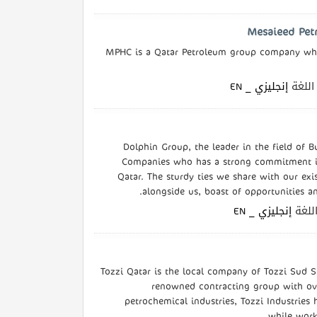
MPHC is a Qatar Petroleum group company which
| لغة
إنجليزي _ EN
Dolphin Group, the leader in the field of B
Companies who has a strong commitment in 
Qatar. The sturdy ties we share with our exi
alongside us, boast of opportunities an
| غة
إنجليزي _ EN
Tozzi Qatar is the local company of Tozzi Sud S.
renowned contracting group with ove
petrochemical industries, Tozzi Industries
while work