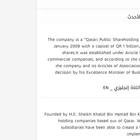
لأحدث
The company is a “Qatari Public Shareholding 
January 2008 with a capital of QR 1 billion
shares.It was established under Articl
commercial companies, and according to the 
the company and its Articles of Associat
decision by his Excellence Minister of Bu
| غة
إنجليزي _ EN
Founded by H.E. Sheikh Khalid Bin Hamad Bin Kh
holding companies based out of Qatar. Wi
subsidiaries have been able to create a
implem