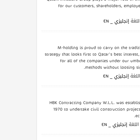
for our customers, shareholders, employ
| غة
إنجليزي _ EN
M-holding is proud to carry on the tradit
strategy that looks first to Qatar's best inte
for all of the companies under our umbr
methods without loosing sig
| غة
إنجليزي _ EN
HBK Contracting Company W.L.L. was establis
1970 to undertake civil construction projec
ec
| لغة
إنجليزي _ EN