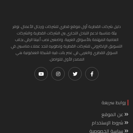
دليل شركات القطرية أول موقع قطري للشركات ورجال الأعمال. نوفر
بيئة مناسبة لدعم التبادل التجاري بين الشركات القطرية والشركات
العامية المهتمة بالأسواق العربية. واضعين نصب أعيننا الرقي بجانب
التسويق الإلكتروني للشركات القطرية وتطويره لتجد عملاء مناسبين في
السوق القطري والعربي في عصر باتت فيه الشبكة العنكبونية هي
المصدر الأول للتواصل.
روابط سريعة
عن الموقع
شروط الإستخدام
سياسة الخصوصية