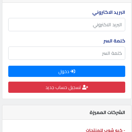
كيو
البريد الاكتروني
كارز
كيو
كلمة السر
ماركت
الدليل
القطري
دخول
تسجيل حساب جديد
POWERED
BY
QHOST
الشركات المميزة
- كيو شوب للمنتجات