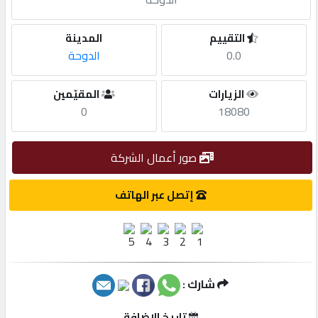
مطلوب
التقييم
المدينة
0.0
الدوحة
طلب
الزيارات
المقيّمين
اشتراك
0
18080
الاحصائيات
صور أعمال الشركة
الأقسام
إتصل عبر الهاتف
شركات
مميزة
شارك :
إبحث
تاريخ الإضافة