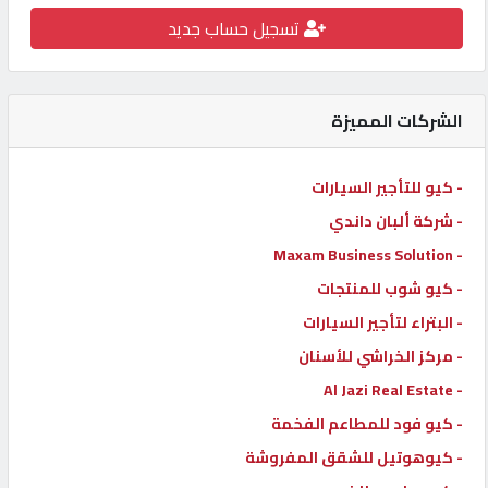
تسجيل حساب جديد
كيو
كارز
الشركات المميزة
كيو
ماركت
- كيو للتأجير السيارات
- شركة ألبان داندي
الدليل
القطري
- Maxam Business Solution
- كيو شوب للمنتجات
- البتراء لتأجير السيارات
POWERED
BY
- مركز الخراشي للأسنان
QHOST
- Al Jazi Real Estate
- كيو فود للمطاعم الفخمة
- كيوهوتيل للشقق المفروشة