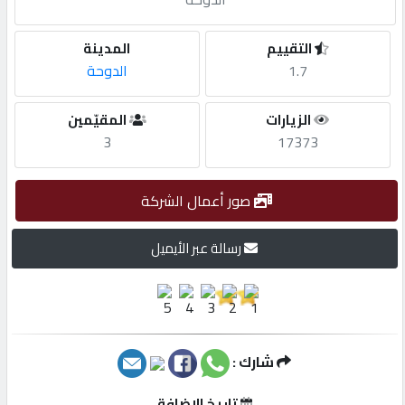
مطلوب
التقييم
المدينة
1.7
الدوحة
طلب
الزيارات
المقيّمين
اشتراك
3
17373
الاحصائيات
صور أعمال الشركة
الأقسام
رسالة عبر الأيميل
شركات
مميزة
شارك :
إبحث
تاريخ الإضافة