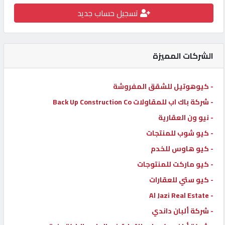
تسجيل حساب جديد
كيو
كارز
الشركات المميزة
كيو
ماركت
- كيوهوتيل للشقق المفروشة
- شركة باك اب للمقاولات Back Up Construction Co
الدليل
القطري
- نيو ون العقارية
- كيو شوب للمنتجات
- كيو هاوس للخدم
POWERED
BY
- كيو ماركت للمنتوجات
QHOST
- كيو ستي للعقارات
- Al Jazi Real Estate
- شركة ألبان داندي