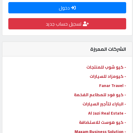
دخول
كيو
كارز
تسجيل حساب جديد
كيو
ماركت
الشركات المميزة
الدليل
- كيو شوب للمنتجات
القطري
- كيومزاد للسيارات
- Fanar Travel
POWERED
- كيو فود للمطاعم الفخمة
BY
QHOST
- البتراء لتأجير السيارات
- Al Jazi Real Estate
- كيو هوست للاستضافة
- Maxam Business Solution