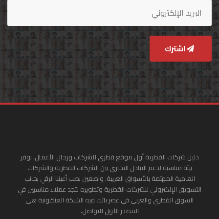
اشترك
دليل شركات القطرية أول موقع قطري للشركات ورجال الأعمال. نوفر
بيئة مناسبة لدعم التبادل التجاري بين الشركات القطرية والشركات
العامية المهتمة بالأسواق العربية. واضعين نصب أعيننا الرقي بجانب
التسويق الإلكتروني للشركات القطرية وتطويره لتجد عملاء مناسبين في
السوق القطري والعربي في عصر باتت فيه الشبكة العنكبونية هي
المصدر الأول للتواصل.