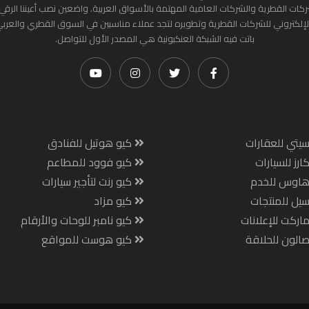
ركات القطرية والشركات العامية المهتمة بالأسواق العربية. واضعين نصب أعيننا الرقي
لإلكتروني للشركات القطرية وتطويره لتجد عملاء مناسبين في السوق القطري والعرب
باتت فيه الشبكة العنكبونية هي المصدر الأول للتواصل.
يتي للعقارات
كيو هوتيل للفنادق
ارز للسيارات
كيو فوود للمطاعم
هاوس للخدم
كيو رنت لتأجير سيارات
يل للمنتجات
كيو مزاد
اركت للإعلانات
كيو نامبر للوحات والأرقام
الون للحلاقة
كيو هوست للمواقع