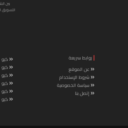
بين الش
التسويق ا
روابط سريعة
كيو س
كيو ك
عن الموقع
كيو 
شروط الإستخدام
كيو س
سياسة الخصوصية
كيو م
إتصل بنا
كيو ص