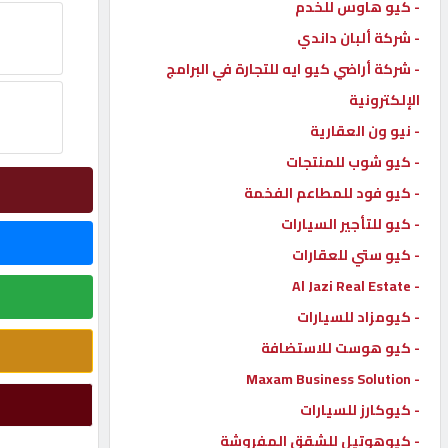
- كيو هاوس للخدم
إتصل
- شركة ألبان داندي
بنا
- شركة أراضي كيو ايه للتجارة في البرامج
الإلكترونية
إعلانات
- نيو ون العقارية
- كيو شوب للمنتجات
- كيو فود للمطاعم الفخمة
- كيو للتأجير السيارات
المنتدى
- كيو ستي للعقارات
- Al Jazi Real Estate
كيو
مزاد
- كيومزاد للسيارات
- كيو هوست للاستضافة
- Maxam Business Solution
كيو
نمبر
- كيوكارز للسيارات
- كيوهوتيل للشقق المفروشة