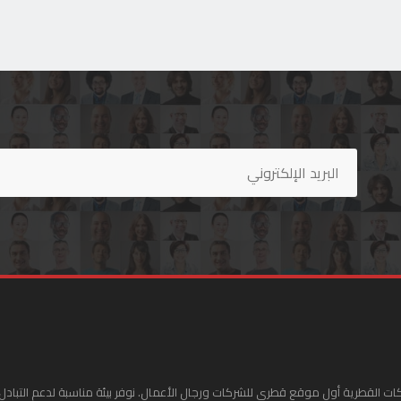
ات القطرية أول موقع قطري للشركات ورجال الأعمال. نوفر بيئة مناسبة لدعم التبادل 