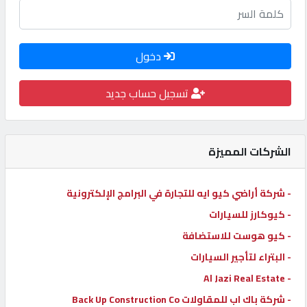
كيو
كارز
دخول
كيو
تسجيل حساب جديد
ماركت
الدليل
الشركات المميزة
القطري
- شركة أراضي كيو ايه للتجارة في البرامج الإلكترونية
POWERED
- كيوكارز للسيارات
BY
QHOST
- كيو هوست للاستضافة
- البتراء لتأجير السيارات
- Al Jazi Real Estate
- شركة باك اب للمقاولات Back Up Construction Co