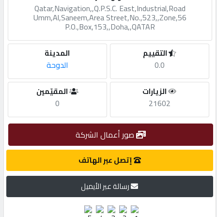
Qatar,Navigation,,Q.P.S.C. East,Industrial,Road
Umm,Al,Saneem,Area Street,No.,523,,Zone,56
مطلوب
P.O.,Box,153,,Doha,,QATAR
طلب
التقييم
المدينة
اشتراك
0.0
الدوحة
الزيارات
المقيّمين
الاحصائيات
0
21602
الأقسام
صور أعمال الشركة
إتصل عبر الهاتف
شركات
مميزة
رسالة عبر الأيميل
إبحث