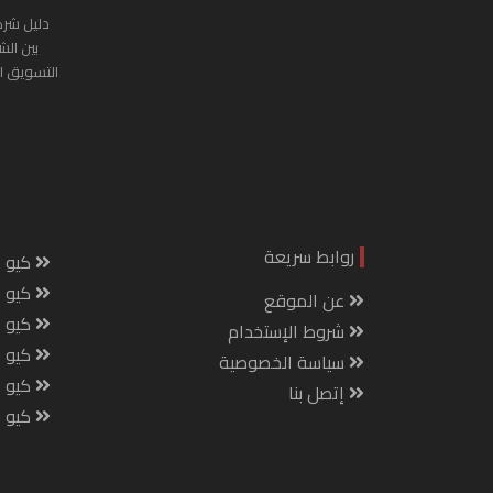
دليل شرك
بين الش
التسويق ا
روابط سريعة
كيو س
كيو ك
عن الموقع
كيو 
شروط الإستخدام
كيو س
سياسة الخصوصية
كيو م
إتصل بنا
كيو ص