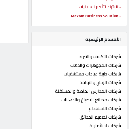
- البتراء لتأجير السيارات
كيو
كارز
- Maxam Business Solution
كيو
الأقسام الرئيسية
ماركت
شركات التكييف والتبريد
الدليل
شركات المجوهرات والذهب
القطري
شركات طبية عيادات مستشفيات
شركات الزجاج والنوافذ
POWERED
شركات المدارس الخاصة والمستقلة
BY
QHOST
شركات مصانع الاصباغ والدهانات
شركات الاستقدام
شركات تصميم الحدائق
شركات استثمارية