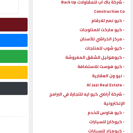
- شركة باك اب للمقاولات Back Up
إتصل
Construction Co
بنا
- كيو نمبر للارقام
- كيو ماركت للمنتوجات
إعلانات
- مركز الخراشي للأسنان
- كيو شوب للمنتجات
- كيوهوتيل للشقق المفروشة
- كيو هوست للاستضافة
المنتدى
- نيو ون العقارية
- Al Jazi Real Estate
كيو
مزاد
- شركة أراضي كيو ايه للتجارة في البرامج
الإلكترونية
- كيو هاوس للخدم
كيو
نمبر
- كيوكارز للسيارات
- كيومزاد للسيارات