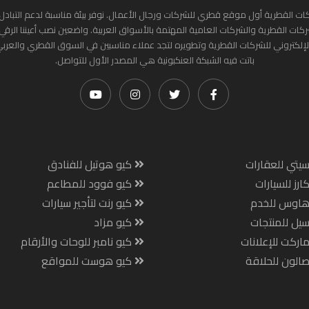
ات القطرية أول موقع قطري للشركات ورجال الأعمال. نوفر بيئة مناسبة لدعم التبادل 
ركات القطرية والشركات العامية المهتمة بالأسواق العربية. واضعين نصب أعيننا الرقي
لإلكتروني للشركات القطرية وتطويره لتجد عملاء مناسبين في السوق القطري والعرب
باتت فيه الشبكة العنكبونية هي المصدر الأول للتواصل.
يتي للعقارات
كيو هوتيل للفنادق
ارز للسيارات
كيو فوود للمطاعم
هاوس للخدم
كيو رنت لتأجير سيارات
يل للمنتجات
كيو مزاد
اركت للإعلانات
كيو نامبر للوحات والأرقام
الون للحلاقة
كيو هوست للمواقع