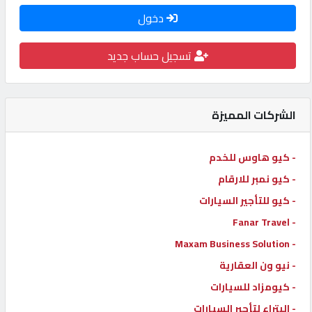
دخول
كيو
كارز
تسجيل حساب جديد
كيو
ماركت
الشركات المميزة
الدليل
- كيو هاوس للخدم
القطري
- كيو نمبر للارقام
- كيو للتأجير السيارات
POWERED
- Fanar Travel
BY
QHOST
- Maxam Business Solution
- نيو ون العقارية
- كيومزاد للسيارات
- البتراء لتأجير السيارات