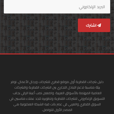
اشترك
دليل شركات القطرية أول موقع قطري للشركات ورجال الأعمال. نوفر
بيئة مناسبة لدعم التبادل التجاري بين الشركات القطرية والشركات
العامية المهتمة بالأسواق العربية. واضعين نصب أعيننا الرقي بجانب
التسويق الإلكتروني للشركات القطرية وتطويره لتجد عملاء مناسبين في
السوق القطري والعربي في عصر باتت فيه الشبكة العنكبونية هي
المصدر الأول للتواصل.