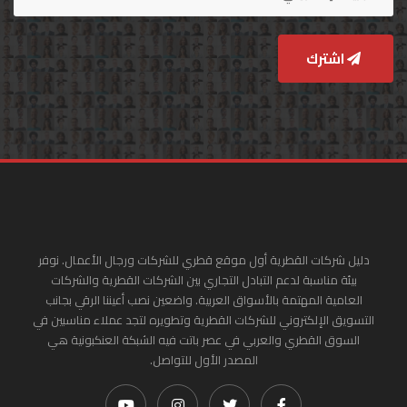
اشترك
دليل شركات القطرية أول موقع قطري للشركات ورجال الأعمال. نوفر
بيئة مناسبة لدعم التبادل التجاري بين الشركات القطرية والشركات
العامية المهتمة بالأسواق العربية. واضعين نصب أعيننا الرقي بجانب
التسويق الإلكتروني للشركات القطرية وتطويره لتجد عملاء مناسبين في
السوق القطري والعربي في عصر باتت فيه الشبكة العنكبونية هي
المصدر الأول للتواصل.