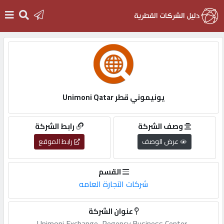
الرئيسية
دخول
يونيموني قطر Unimoni Qatar
التسجيل
وصف الشركة
رابط الشركة
عرض الوصف
رابط الموقع
English
القسم
شركات التجارة العامه
أضف
عنوان الشركة
اعلانك
Unimoni,Exchange,,Regency,Business,Center-