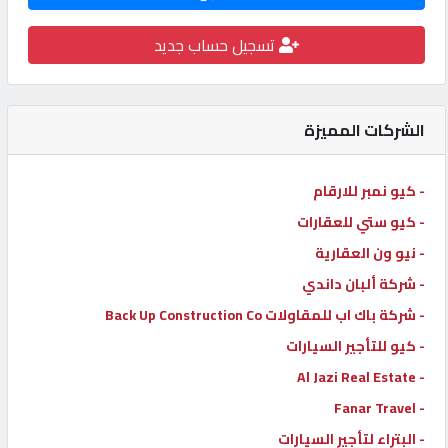
كيو
تسجيل حساب جديد
كارز
كيو
الشركات المميزة
ماركت
- كيو نمبر للارقام
الدليل
- كيو ستي للعقارات
القطري
- نيو ون العقارية
- شركة ألبان داندي
POWERED
- شركة باك اب للمقاولات Back Up Construction Co
BY
QHOST
- كيو للتأجير السيارات
- Al Jazi Real Estate
- Fanar Travel
- البتراء لتأجير السيارات