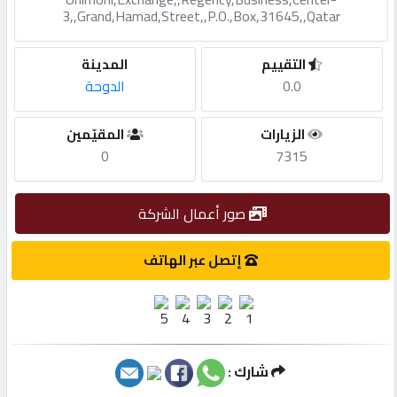
3,,Grand,Hamad,Street,,P.O.,Box,31645,,Qatar
مطلوب
التقييم
المدينة
0.0
الدوحة
طلب
اشتراك
الزيارات
المقيّمين
0
7315
الاحصائيات
صور أعمال الشركة
الأقسام
إتصل عبر الهاتف
شركات
مميزة
شارك :
إبحث