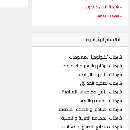
- شركة ألبان داندي
كيو
كارز
- Fanar Travel
كيو
الأقسام الرئيسية
ماركت
شركات تكنولوجيا المعلومات
الدليل
شركات الرخام والسيراميك والحجر
القطري
شركات الاجهزة الرياضية
شركات تصميم الحدائق
POWERED
شركات الأمن وكاميرات المراقبة
BY
QHOST
شركات التكييف والتبريد
شركات الفنادق والاجنحة الفندقية
شركات المطاعم العربية والاجنبية
شركات مصانع الاصباغ والدهانات