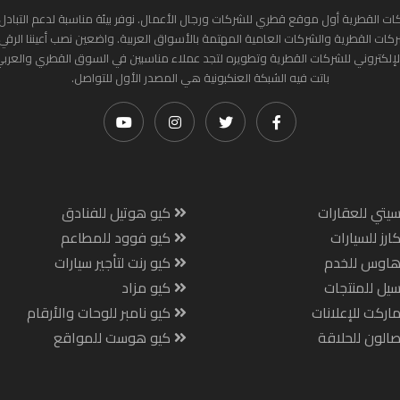
ات القطرية أول موقع قطري للشركات ورجال الأعمال. نوفر بيئة مناسبة لدعم التبادل 
ركات القطرية والشركات العامية المهتمة بالأسواق العربية. واضعين نصب أعيننا الرقي
لإلكتروني للشركات القطرية وتطويره لتجد عملاء مناسبين في السوق القطري والعرب
باتت فيه الشبكة العنكبونية هي المصدر الأول للتواصل.
يتي للعقارات
كيو هوتيل للفنادق
ارز للسيارات
كيو فوود للمطاعم
هاوس للخدم
كيو رنت لتأجير سيارات
يل للمنتجات
كيو مزاد
اركت للإعلانات
كيو نامبر للوحات والأرقام
الون للحلاقة
كيو هوست للمواقع