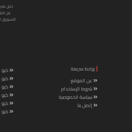
دليل شرك
بين الش
التسويق ا
روابط سريعة
كيو س
كيو ك
عن الموقع
كيو 
شروط الإستخدام
كيو س
سياسة الخصوصية
كيو م
إتصل بنا
كيو ص