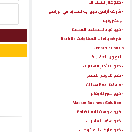
- كيوكارز للسيارات
إتصل
- شركة أراضي كيو ايه للتجارة في البرامج
بنا
الإلكترونية
- كيو فود للمطاعم الفخمة
إعلانات
- شركة باك اب للمقاولات Back Up
Construction Co
- نيو ون العقارية
- كيو للتأجير السيارات
المنتدى
- كيو هاوس للخدم
- Al Jazi Real Estate
كيو
مزاد
- كيو نمبر للارقام
- Maxam Business Solution
- كيو هوست للاستضافة
كيو
نمبر
- كيو ستي للعقارات
- كيو ماركت للمنتوجات