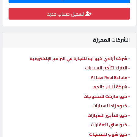
كيو
تسجيل حساب جديد
كارز
كيو
الشركات المميزة
ماركت
- شركة أراضي كيو ايه للتجارة في البرامج الإلكترونية
الدليل
- البتراء لتأجير السيارات
القطري
- Al Jazi Real Estate
- شركة ألبان داندي
POWERED
- كيو ماركت للمنتوجات
BY
QHOST
- كيومزاد للسيارات
- كيو للتأجير السيارات
- كيو ستي للعقارات
- كيو شوب للمنتجات