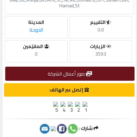
Hamad,St
مطلوب
التقييم
المدينة
0.0
الدوحة
طلب
اشتراك
الزيارات
المقيّمين
0
3593
الاحصائيات
صور أعمال الشركة
الأقسام
إتصل عبر الهاتف
شركات
مميزة
شارك :
إبحث