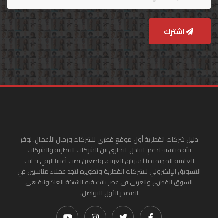
اشترك
دليل شركات القطرية أول موقع قطري للشركات ورجال الأعمال. نوفر
بيئة مناسبة لدعم التبادل التجاري بين الشركات القطرية والشركات
العامية المهتمة بالأسواق العربية. واضعين نصب أعيننا الرقي بجانب
التسويق الإلكتروني للشركات القطرية وتطويره لتجد عملاء مناسبين في
السوق القطري والعربي في عصر باتت فيه الشبكة العنكبونية هي
المصدر الأول للتواصل.