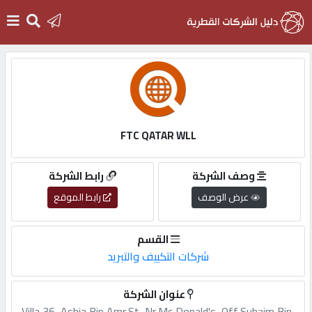
الرئيسية
دخول
FTC QATAR WLL
التسجيل
وصف الشركة
رابط الشركة
عرض الوصف
رابط الموقع
English
القسم
شركات التكييف والتبريد
أضف
عنوان الشركة
اعلانك
Villa,36,,Ashja,Bin,Amr,St,,Nr,Mc,Donald's,,Off,Suhaim,Bin,