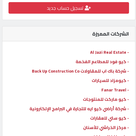
تسجيل حساب جديد
كيو
كارز
الشركات المميزة
كيو
ماركت
- Al Jazi Real Estate
- كيو فود للمطاعم الفخمة
الدليل
القطري
- شركة باك اب للمقاولات Back Up Construction Co
- كيومزاد للسيارات
- Fanar Travel
POWERED
BY
- كيو ماركت للمنتوجات
QHOST
- شركة أراضي كيو ايه للتجارة في البرامج الإلكترونية
- كيو ستي للعقارات
- مركز الخراشي للأسنان