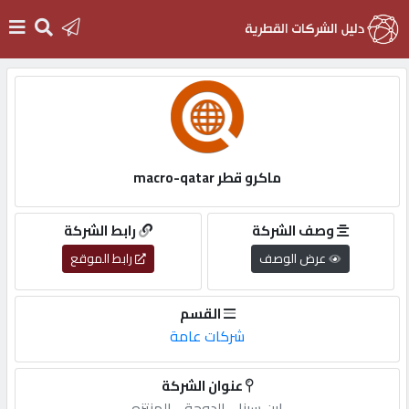
الرئيسية
دخول
ماكرو قطر macro-qatar
التسجيل
وصف الشركة
رابط الشركة
عرض الوصف
رابط الموقع
English
القسم
شركات عامة
أضف
عنوان الشركة
اعلانك
ابن,سينا,-,الدوحة,-,المنتزه