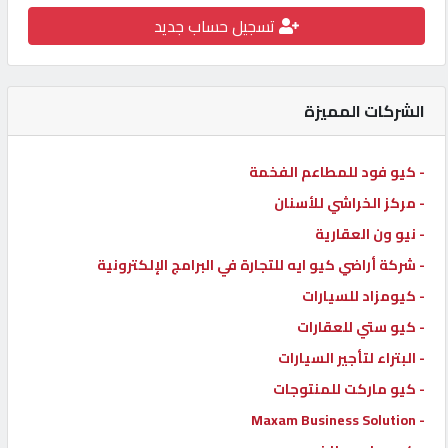
تسجيل حساب جديد
كيو
كارز
الشركات المميزة
كيو
ماركت
- كيو فود للمطاعم الفخمة
- مركز الخراشي للأسنان
الدليل
القطري
- نيو ون العقارية
- شركة أراضي كيو ايه للتجارة في البرامج الإلكترونية
- كيومزاد للسيارات
POWERED
BY
- كيو ستي للعقارات
QHOST
- البتراء لتأجير السيارات
- كيو ماركت للمنتوجات
- Maxam Business Solution