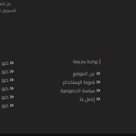
بين الش
التسويق ا
روابط سريعة
كيو س
كيو ك
عن الموقع
كيو 
شروط الإستخدام
كيو س
سياسة الخصوصية
كيو م
إتصل بنا
كيو ص