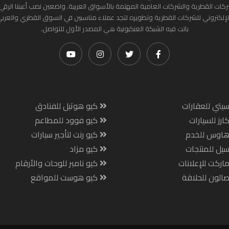
ركات القطرية والشركات العامية المهتمة بالأسواق العربية. واضعين نصب أعيننا الرقي
لإلكتروني للشركات القطرية وتطويره لتجد عملاء مناسبين في السوق القطري والعرب
باتت فيه الشبكة العنكبونية هي المصدر الأول للتواصل.
يتي للعقارات
كيو هوتيل للفنادق
ارز للسيارات
كيو فوود للمطاعم
هاوس للخدم
كيو رنت لتأجير سيارات
يل للمنتجات
كيو مزاد
اركت للإعلانات
كيو نامبر للوحات والأرقام
الون للحلاقة
كيو هوست للمواقع