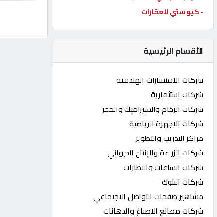
- كيو ستي للعقارات
كيو
كارز
الأقسام الرئيسية
كيو
ماركت
شركات الاستشارات الهندسية
شركات استثمارية
الدليل
شركات الرخام والسيراميك والحجر
القطري
شركات الاجهزة الرياضية
مراكز التدريب والتطوير
POWERED
شركات الزراعة والإنتاج الحيواني
BY
QHOST
شركات الساعات والنظارات
شركات البنوك
مشاهير صفحات التواصل الاجتماعي
شركات مصانع الاصباغ والدهانات