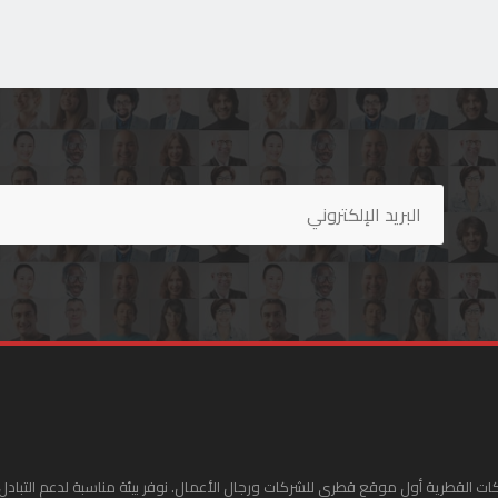
ات القطرية أول موقع قطري للشركات ورجال الأعمال. نوفر بيئة مناسبة لدعم التبادل 