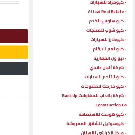
- كيومزاد للسيارات
- Al Jazi Real Estate
إتصل
بنا
- كيو هاوس للخدم
- كيو شوب للمنتجات
إعلانات
- كيوكارز للسيارات
- كيو نمبر للارقام
- نيو ون العقارية
- شركة ألبان داندي
المنتدى
- كيو للتأجير السيارات
- كيو ماركت للمنتوجات
كيو
مزاد
- شركة باك اب للمقاولات Back Up
Construction Co
- كيو هوست للاستضافة
كيو
نمبر
- كيوهوتيل للشقق المفروشة
- مركز الخراشي للأسنان