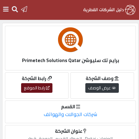
الرئيسية
دخول
برايم تك سليوشن Primetech Solutions Qatar
التسجيل
وصف الشركة
رابط الشركة
عرض الوصف
رابط الموقع
English
القسم
شركات الجوالات والهواتف
أضف
عنوان الشركة
اعلانك
العنوان:,Retaj،,المطار,القديم،,الدوحة،,قطر