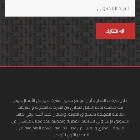
اشترك
دليل شركات القطرية أول موقع قطري للشركات ورجال الأعمال. نوفر
بيئة مناسبة لدعم التبادل التجاري بين الشركات القطرية والشركات
العامية المهتمة بالأسواق العربية. واضعين نصب أعيننا الرقي بجانب
التسويق الإلكتروني للشركات القطرية وتطويره لتجد عملاء مناسبين في
السوق القطري والعربي في عصر باتت فيه الشبكة العنكبونية هي
المصدر الأول للتواصل.