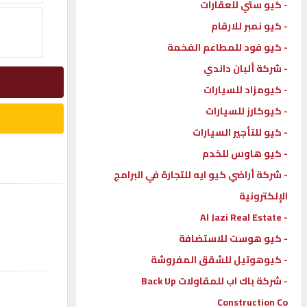
- كيو ستي للعقارات
إتصل
- كيو نمبر للارقام
بنا
- كيو فود للمطاعم الفخمة
- شركة ألبان داندي
إعلانات
- كيومزاد للسيارات
- كيوكارز للسيارات
- كيو للتأجير السيارات
- كيو هاوس للخدم
المنتدى
- شركة أراضي كيو ايه للتجارة في البرامج
الإلكترونية
كيو
- Al Jazi Real Estate
مزاد
- كيو هوست للاستضافة
- كيوهوتيل للشقق المفروشة
كيو
نمبر
- شركة باك اب للمقاولات Back Up
Construction Co