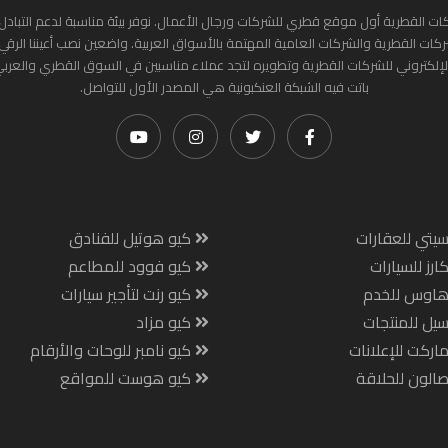
ات القطرية أول موقع قطري للشركات ورجال الأعمال. نوفر بيئة مناسبة لدعم التبادل 
ركات القطرية والشركات العامية المهتمة بالأسواق العربية. واضعين نصب أعيننا الرقي
لإلكتروني للشركات القطرية وتطويره لتجد عملاء مناسبين في السوق القطري والعرب
باتت فيه الشبكة العنكبونية هي المصدر الأول للتواصل.
يتي للعقارات
كيو هوتيل للفنادق
ارز للسيارات
كيو فوود للمطاعم
هاوس للخدم
كيو رنت لتأجير سيارات
يل للمنتجات
كيو مزاد
اركت للإعلانات
كيو نامبر للوحات والأرقام
الون للحلاقة
كيو هوست للمواقع