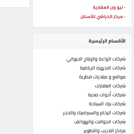
- نيو ون العقارية
كيو
كارز
- مركز الخراشي للأسنان
كيو
الأقسام الرئيسية
ماركت
شركات الزراعة والإنتاج الحيواني
الدليل
شركات الاجهزة الرياضية
القطري
مواقع و منتديات قطرية
شركات العقارات
POWERED
شركات أدوات صحية
BY
QHOST
شركات برك السباحة
شركات الرخام والسيراميك والحجر
شركات الجوالات والهواتف
مراكز التدريب والتطوير