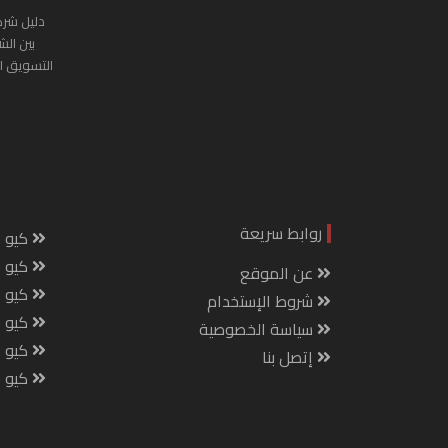
دليل شرك
بين الش
التسويق ا
روابط سريعة
كيو س
كيو ك
عن الموقع
كيو 
شروط الإستخدام
كيو س
سياسة الخصوصية
كيو م
إتصل بنا
كيو ص