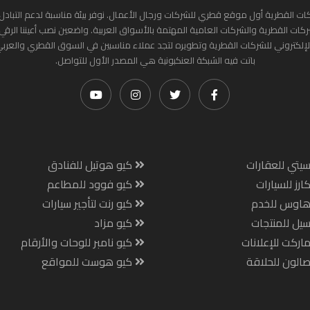
ات القطرية أول موقع قطري للشركات ورجال الأعمال. نوفر بيئة مناسبة لدعم التبادل 
ركات القطرية والشركات العامية المهتمة بالأسواق العربية. واضعين نصب أعيننا الرقي
لإلكتروني للشركات القطرية وتطويره لتجد عملاء مناسبين في السوق القطري والعرب
باتت فيه الشبكة العنكبونية هي المصدر الأول للتواصل.
يتي للعقارات
كيو هوتيل للفنادق
ارز للسيارات
كيو فوود للمطاعم
هاوس للخدم
كيو رنت لتأجير سيارات
يل للمنتجات
كيو مزاد
اركت للإعلانات
كيو نامبر للوحات والأرقام
الون للحلاقة
كيو هوست للمواقع