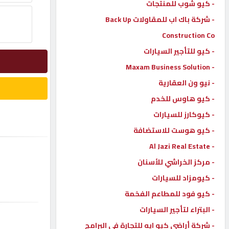
- كيو شوب للمنتجات
إتصل
- شركة باك اب للمقاولات Back Up
بنا
Construction Co
- كيو للتأجير السيارات
إعلانات
- Maxam Business Solution
- نيو ون العقارية
- كيو هاوس للخدم
- كيوكارز للسيارات
المنتدى
- كيو هوست للاستضافة
- Al Jazi Real Estate
كيو
مزاد
- مركز الخراشي للأسنان
- كيومزاد للسيارات
- كيو فود للمطاعم الفخمة
كيو
نمبر
- البتراء لتأجير السيارات
- شركة أراضي كيو ايه للتجارة في البرامج