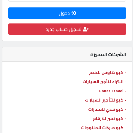
كيو
دخول
كارز
تسجيل حساب جديد
كيو
ماركت
الشركات المميزة
الدليل
القطري
- كيو هاوس للخدم
- البتراء لتأجير السيارات
POWERED
- Fanar Travel
BY
- كيو للتأجير السيارات
QHOST
- كيو ستي للعقارات
- كيو نمبر للارقام
- كيو ماركت للمنتوجات