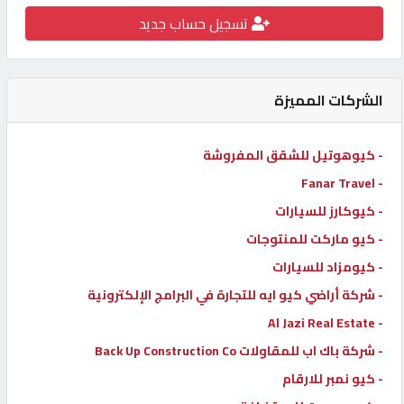
تسجيل حساب جديد
كيو
كارز
الشركات المميزة
كيو
ماركت
- كيوهوتيل للشقق المفروشة
- Fanar Travel
الدليل
القطري
- كيوكارز للسيارات
- كيو ماركت للمنتوجات
- كيومزاد للسيارات
POWERED
BY
- شركة أراضي كيو ايه للتجارة في البرامج الإلكترونية
QHOST
- Al Jazi Real Estate
- شركة باك اب للمقاولات Back Up Construction Co
- كيو نمبر للارقام