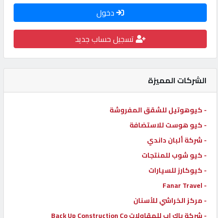
دخول
كيو
كارز
تسجيل حساب جديد
كيو
ماركت
الشركات المميزة
الدليل
- كيوهوتيل للشقق المفروشة
القطري
- كيو هوست للاستضافة
- شركة ألبان داندي
POWERED
- كيو شوب للمنتجات
BY
QHOST
- كيوكارز للسيارات
- Fanar Travel
- مركز الخراشي للأسنان
- شركة باك اب للمقاولات Back Up Construction Co