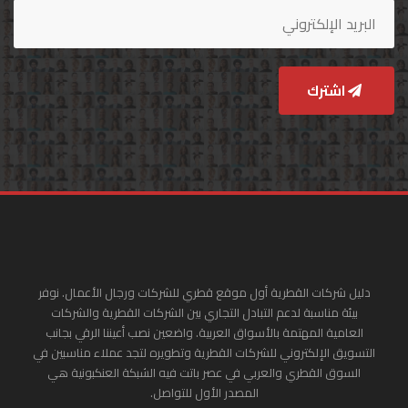
اشترك
دليل شركات القطرية أول موقع قطري للشركات ورجال الأعمال. نوفر
بيئة مناسبة لدعم التبادل التجاري بين الشركات القطرية والشركات
العامية المهتمة بالأسواق العربية. واضعين نصب أعيننا الرقي بجانب
التسويق الإلكتروني للشركات القطرية وتطويره لتجد عملاء مناسبين في
السوق القطري والعربي في عصر باتت فيه الشبكة العنكبونية هي
المصدر الأول للتواصل.