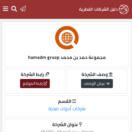
الرئيسية
دخول
مجموعة حمد بن محمد hamadm gruop
التسجيل
وصف الشركة
رابط الشركة
عرض الوصف
رابط الموقع
English
القسم
شركات أدوات صحية
أضف
عنوان الشركة
اعلانك
صندوق,بريد,الشركة,: 15169