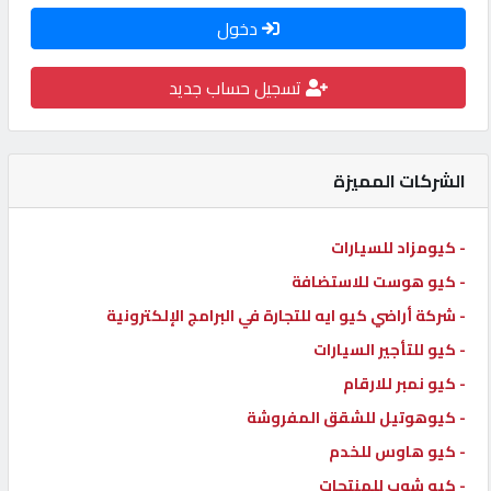
دخول
كيو
كارز
تسجيل حساب جديد
كيو
ماركت
الشركات المميزة
الدليل
- كيومزاد للسيارات
القطري
- كيو هوست للاستضافة
- شركة أراضي كيو ايه للتجارة في البرامج الإلكترونية
POWERED
- كيو للتأجير السيارات
BY
QHOST
- كيو نمبر للارقام
- كيوهوتيل للشقق المفروشة
- كيو هاوس للخدم
- كيو شوب للمنتجات