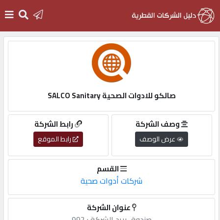
الرئيسية
دخول
صالكو للادوات الصحية SALCO Sanitary
التسجيل
وصف الشركة
رابط الشركة
عرض الوصف
رابط الموقع
English
القسم
شركات أدوات صحية
أضف
عنوان الشركة
اعلانك
صندوق,بريد,الشركة,: 992