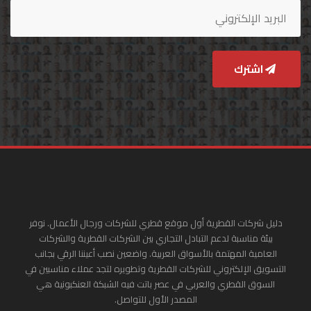
اشترك
دليل شركات القطرية أول موقع قطري للشركات ورجال الأعمال. نوفر
بيئة مناسبة لدعم التبادل التجاري بين الشركات القطرية والشركات
العامية المهتمة بالأسواق العربية. واضعين نصب أعيننا الرقي بجانب
التسويق الإلكتروني للشركات القطرية وتطويره لتجد عملاء مناسبين في
السوق القطري والعربي في عصر باتت فيه الشبكة العنكبونية هي
المصدر الأول للتواصل.