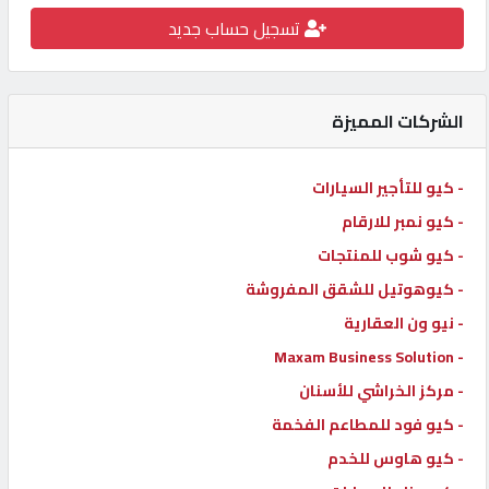
تسجيل حساب جديد
كيو
كارز
الشركات المميزة
كيو
ماركت
- كيو للتأجير السيارات
- كيو نمبر للارقام
الدليل
القطري
- كيو شوب للمنتجات
- كيوهوتيل للشقق المفروشة
- نيو ون العقارية
POWERED
BY
- Maxam Business Solution
QHOST
- مركز الخراشي للأسنان
- كيو فود للمطاعم الفخمة
- كيو هاوس للخدم