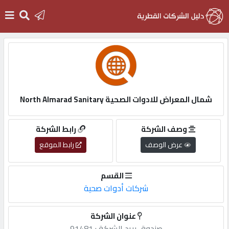
الرئيسية
دخول
شمال المعراض للادوات الصحية North Almarad Sanitary
التسجيل
وصف الشركة
رابط الشركة
عرض الوصف
رابط الموقع
English
القسم
شركات أدوات صحية
أضف
عنوان الشركة
اعلانك
صندوق,بريد,الشركة,: 91481