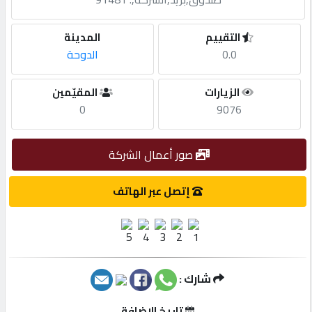
مطلوب
التقييم
المدينة
0.0
الدوحة
طلب
الزيارات
المقيّمين
اشتراك
0
9076
الاحصائيات
صور أعمال الشركة
الأقسام
إتصل عبر الهاتف
شركات
مميزة
شارك :
إبحث
تاريخ الإضافة