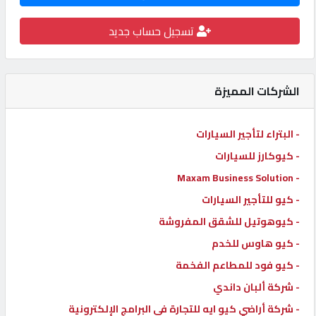
كيو
تسجيل حساب جديد
كارز
كيو
الشركات المميزة
ماركت
- البتراء لتأجير السيارات
الدليل
- كيوكارز للسيارات
القطري
- Maxam Business Solution
- كيو للتأجير السيارات
POWERED
- كيوهوتيل للشقق المفروشة
BY
QHOST
- كيو هاوس للخدم
- كيو فود للمطاعم الفخمة
- شركة ألبان داندي
- شركة أراضي كيو ايه للتجارة في البرامج الإلكترونية