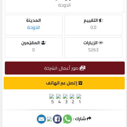
الدوحة
مطلوب
التقييم
المدينة
0.0
الدوحة
طلب
اشتراك
الزيارات
المقيّمين
0
5263
الاحصائيات
صور أعمال الشركة
الأقسام
إتصل عبر الهاتف
شركات
مميزة
شارك :
إبحث