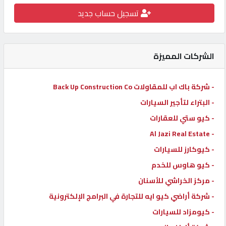
تسجيل حساب جديد
كيو
كارز
الشركات المميزة
كيو
ماركت
- شركة باك اب للمقاولات Back Up Construction Co
- البتراء لتأجير السيارات
الدليل
القطري
- كيو ستي للعقارات
- Al Jazi Real Estate
- كيوكارز للسيارات
POWERED
BY
- كيو هاوس للخدم
QHOST
- مركز الخراشي للأسنان
- شركة أراضي كيو ايه للتجارة في البرامج الإلكترونية
- كيومزاد للسيارات