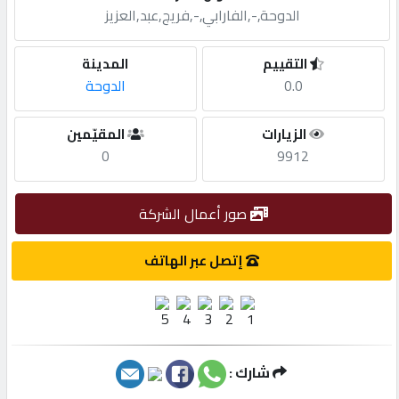
الدوحة,-,الفارابي,-,فريج,عبد,العزيز
مطلوب
التقييم
المدينة
0.0
الدوحة
طلب
اشتراك
الزيارات
المقيّمين
0
9912
الاحصائيات
صور أعمال الشركة
الأقسام
إتصل عبر الهاتف
شركات
مميزة
شارك :
إبحث