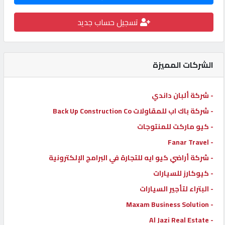
كيو
تسجيل حساب جديد
كارز
كيو
الشركات المميزة
ماركت
- شركة ألبان داندي
الدليل
- شركة باك اب للمقاولات Back Up Construction Co
القطري
- كيو ماركت للمنتوجات
- Fanar Travel
POWERED
- شركة أراضي كيو ايه للتجارة في البرامج الإلكترونية
BY
QHOST
- كيوكارز للسيارات
- البتراء لتأجير السيارات
- Maxam Business Solution
- Al Jazi Real Estate