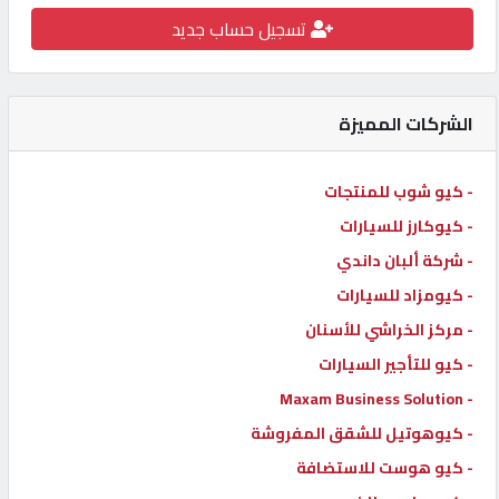
تسجيل حساب جديد
كيو
كارز
الشركات المميزة
كيو
ماركت
- كيو شوب للمنتجات
- كيوكارز للسيارات
الدليل
القطري
- شركة ألبان داندي
- كيومزاد للسيارات
- مركز الخراشي للأسنان
POWERED
BY
- كيو للتأجير السيارات
QHOST
- Maxam Business Solution
- كيوهوتيل للشقق المفروشة
- كيو هوست للاستضافة