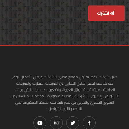
اشترك
دليل شركات القطرية أول موقع قطري للشركات ورجال الأعمال. نوفر
بيئة مناسبة لدعم التبادل التجاري بين الشركات القطرية والشركات
العامية المهتمة بالأسواق العربية. واضعين نصب أعيننا الرقي بجانب
التسويق الإلكتروني للشركات القطرية وتطويره لتجد عملاء مناسبين في
السوق القطري والعربي في عصر باتت فيه الشبكة العنكبونية هي
المصدر الأول للتواصل.