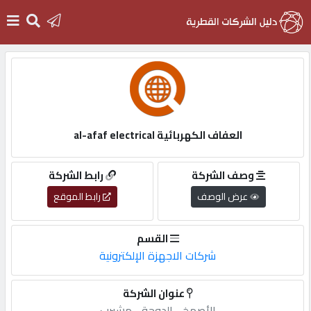
الرئيسية
دخول
العفاف الكهربائية al-afaf electrical
التسجيل
وصف الشركة
رابط الشركة
عرض الوصف
رابط الموقع
English
القسم
شركات الاجهزة الإلكترونية
أضف
عنوان الشركة
اعلانك
الأصمخ,-,الدوحة,-,مشيرب