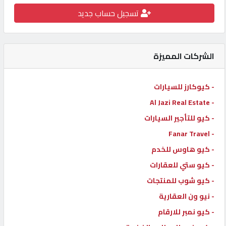
تسجيل حساب جديد
كيو
كارز
الشركات المميزة
كيو
ماركت
- كيوكارز للسيارات
- Al Jazi Real Estate
الدليل
القطري
- كيو للتأجير السيارات
- Fanar Travel
- كيو هاوس للخدم
POWERED
BY
- كيو ستي للعقارات
QHOST
- كيو شوب للمنتجات
- نيو ون العقارية
- كيو نمبر للارقام