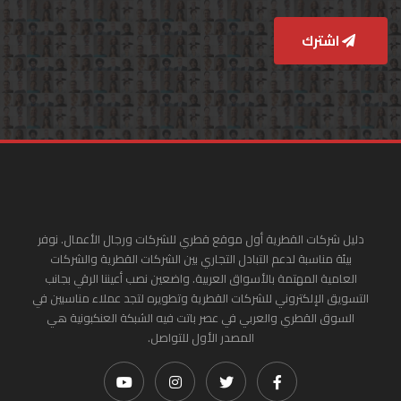
اشترك
دليل شركات القطرية أول موقع قطري للشركات ورجال الأعمال. نوفر
بيئة مناسبة لدعم التبادل التجاري بين الشركات القطرية والشركات
العامية المهتمة بالأسواق العربية. واضعين نصب أعيننا الرقي بجانب
التسويق الإلكتروني للشركات القطرية وتطويره لتجد عملاء مناسبين في
السوق القطري والعربي في عصر باتت فيه الشبكة العنكبونية هي
المصدر الأول للتواصل.