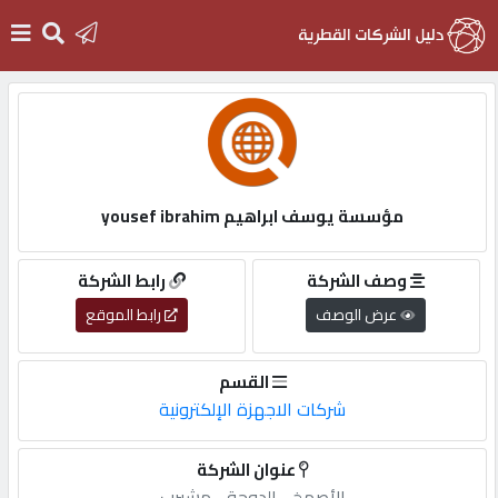
الرئيسية
دخول
مؤسسة يوسف ابراهيم yousef ibrahim
التسجيل
وصف الشركة
رابط الشركة
عرض الوصف
رابط الموقع
English
القسم
شركات الاجهزة الإلكترونية
أضف
عنوان الشركة
اعلانك
الأصمخ,-,الدوحة,-,مشيرب