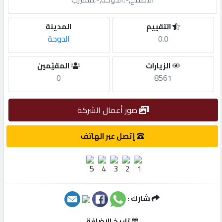
مطلوب
التقييم
المدينة
0.0
الدوحة
طلب
الزيارات
المقيّمين
اشتراك
0
8561
الاحصائيات
صور أعمال الشركة
الأقسام
إتصل عبر الهاتف
شركات
مميزة
شارك :
إبحث
تاريخ الإضافة