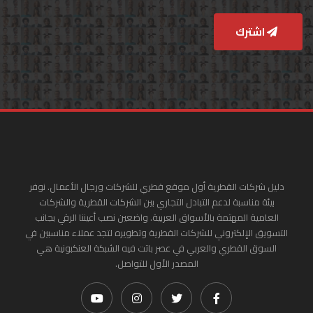
اشترك
دليل شركات القطرية أول موقع قطري للشركات ورجال الأعمال. نوفر
بيئة مناسبة لدعم التبادل التجاري بين الشركات القطرية والشركات
العامية المهتمة بالأسواق العربية. واضعين نصب أعيننا الرقي بجانب
التسويق الإلكتروني للشركات القطرية وتطويره لتجد عملاء مناسبين في
السوق القطري والعربي في عصر باتت فيه الشبكة العنكبونية هي
المصدر الأول للتواصل.