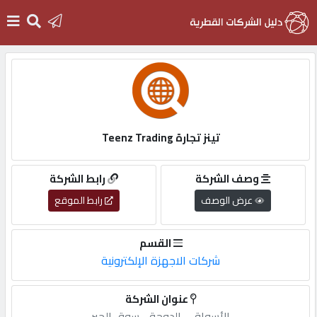
الرئيسية
دخول
تينز تجارة Teenz Trading
التسجيل
وصف الشركة
رابط الشركة
عرض الوصف
رابط الموقع
English
القسم
شركات الاجهزة الإلكترونية
أضف
عنوان الشركة
اعلانك
الأسواق,-,الدوحة,-,سوق,الجبر