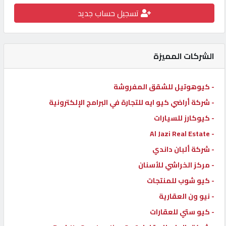
تسجيل حساب جديد
كيو
كارز
الشركات المميزة
كيو
ماركت
- كيوهوتيل للشقق المفروشة
- شركة أراضي كيو ايه للتجارة في البرامج الإلكترونية
الدليل
القطري
- كيوكارز للسيارات
- Al Jazi Real Estate
- شركة ألبان داندي
POWERED
BY
- مركز الخراشي للأسنان
QHOST
- كيو شوب للمنتجات
- نيو ون العقارية
- كيو ستي للعقارات