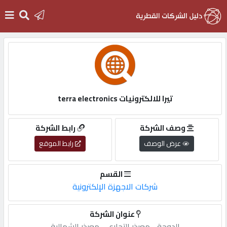
الرئيسية
دخول
تيرا للالكترونيات terra electronics
التسجيل
وصف الشركة
رابط الشركة
عرض الوصف
رابط الموقع
English
القسم
شركات الاجهزة الإلكترونية
أضف
عنوان الشركة
اعلانك
الدوحة,-,معيذر,التجاري,-,معيذر,الشمالية