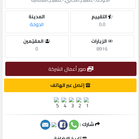
مطلوب
التقييم
المدينة
0.0
الدوحة
طلب
الزيارات
المقيّمين
اشتراك
0
8916
الاحصائيات
صور أعمال الشركة
الأقسام
إتصل عبر الهاتف
شركات
مميزة
شارك :
إبحث
تاريخ الإضافة