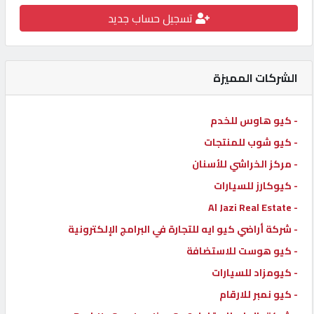
تسجيل حساب جديد
كيو
كارز
الشركات المميزة
كيو
ماركت
- كيو هاوس للخدم
- كيو شوب للمنتجات
الدليل
القطري
- مركز الخراشي للأسنان
- كيوكارز للسيارات
- Al Jazi Real Estate
POWERED
BY
- شركة أراضي كيو ايه للتجارة في البرامج الإلكترونية
QHOST
- كيو هوست للاستضافة
- كيومزاد للسيارات
- كيو نمبر للارقام