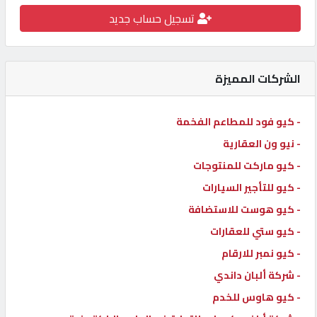
تسجيل حساب جديد
كيو
كارز
الشركات المميزة
كيو
ماركت
- كيو فود للمطاعم الفخمة
- نيو ون العقارية
الدليل
القطري
- كيو ماركت للمنتوجات
- كيو للتأجير السيارات
- كيو هوست للاستضافة
POWERED
BY
- كيو ستي للعقارات
QHOST
- كيو نمبر للارقام
- شركة ألبان داندي
- كيو هاوس للخدم