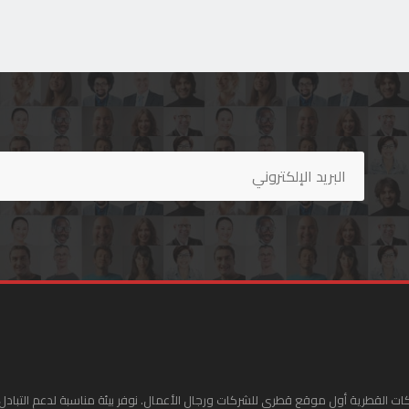
ات القطرية أول موقع قطري للشركات ورجال الأعمال. نوفر بيئة مناسبة لدعم التبادل 