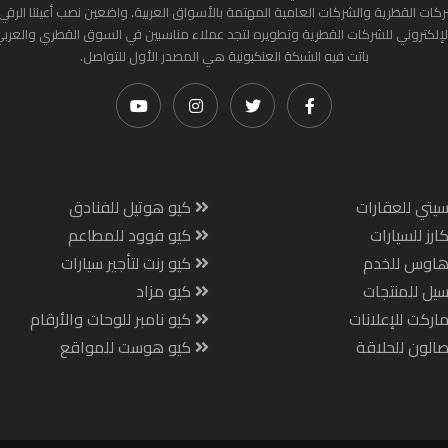
ركات القطرية والشركات العامية المهتمة بالأسواق العربية. واضعين نصب أعيننا الرقي
لإلكتروني للشركات القطرية وتطويره لتجد عملاء مناسبين في السوق القطري والعرب
باتت فيه الشبكة العنكبونية هي المصدر الأول للتواصل.
يتي للعقارات
كيو هوتيل للفنادق
ارز للسيارات
كيو فوود للمطاعم
هاوس للخدم
كيو رنت لتأجير سيارات
يل للمنتجات
كيو مزاد
اركت للإعلانات
كيو نامبر للوحات والأرقام
الون للحلاقة
كيو هوست للمواقع