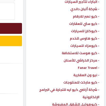
- البتراء لتأجير السيارات
إتصل
- شركة ألبان داندي
بنا
- كيو نمبر للارقام
- كيو ستي للعقارات
إعلانات
- كيوكارز للسيارات
- كيو هاوس للخدم
- كيومزاد للسيارات
- كيو هوست للاستضافة
المنتدى
- مركز الخراشي للأسنان
- Fanar Travel
كيو
مزاد
- نيو ون العقارية
- كيو ماركت للمنتوجات
- شركة أراضي كيو ايه للتجارة في البرامج
كيو
نمبر
الإلكترونية
- كيوهوتيل للشقق المفروشة