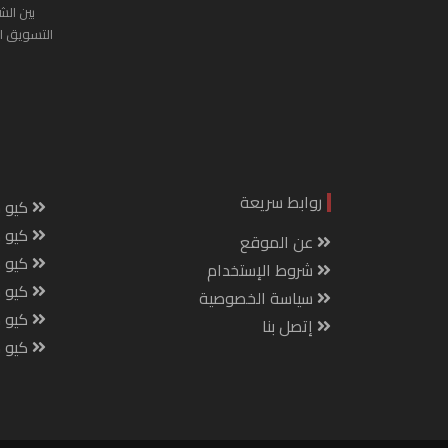
بين الش
التسويق ا
روابط سريعة
كيو س
كيو ك
عن الموقع
كيو 
شروط الإستخدام
كيو س
سياسة الخصوصية
كيو م
إتصل بنا
كيو ص