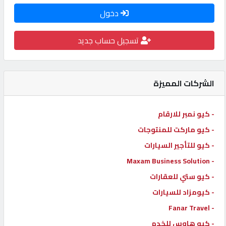
دخول
كيو
كارز
تسجيل حساب جديد
كيو
ماركت
الشركات المميزة
الدليل
- كيو نمبر للارقام
القطري
- كيو ماركت للمنتوجات
- كيو للتأجير السيارات
POWERED
- Maxam Business Solution
BY
QHOST
- كيو ستي للعقارات
- كيومزاد للسيارات
- Fanar Travel
- كيو هاوس للخدم