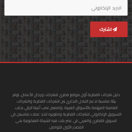
اشترك
دليل شركات القطرية أول موقع قطري للشركات ورجال الأعمال. نوفر
بيئة مناسبة لدعم التبادل التجاري بين الشركات القطرية والشركات
العامية المهتمة بالأسواق العربية. واضعين نصب أعيننا الرقي بجانب
التسويق الإلكتروني للشركات القطرية وتطويره لتجد عملاء مناسبين في
السوق القطري والعربي في عصر باتت فيه الشبكة العنكبونية هي
المصدر الأول للتواصل.