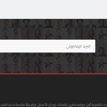
ات القطرية أول موقع قطري للشركات ورجال الأعمال. نوفر بيئة مناسبة لدعم التبادل 