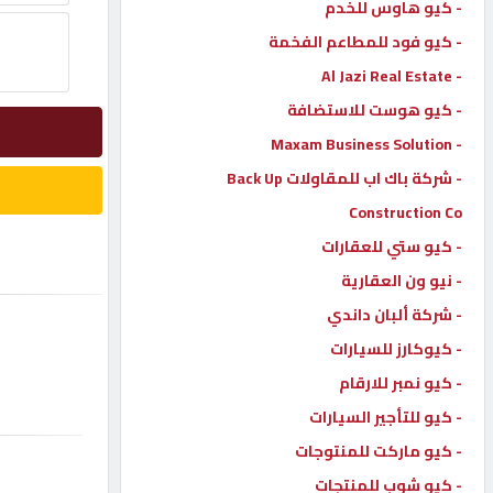
- كيو هاوس للخدم
إتصل
- كيو فود للمطاعم الفخمة
بنا
- Al Jazi Real Estate
- كيو هوست للاستضافة
إعلانات
- Maxam Business Solution
- شركة باك اب للمقاولات Back Up
Construction Co
- كيو ستي للعقارات
المنتدى
- نيو ون العقارية
- شركة ألبان داندي
كيو
مزاد
- كيوكارز للسيارات
- كيو نمبر للارقام
- كيو للتأجير السيارات
كيو
نمبر
- كيو ماركت للمنتوجات
- كيو شوب للمنتجات