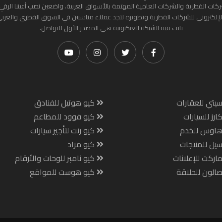
ركات القطرية والشركات العامية المهتمة بالأسواق العربية. واضعين نصب أعيننا الرقي
لإلكتروني للشركات القطرية وتطويره لتجد عملاء مناسبين في السوق القطري والعرب
باتت فيه الشبكة العنكبونية هي المصدر الأول للتواصل.
يتي للعقارات
كيو هوتيل للفنادق
ارز للسيارات
كيو فوود للمطاعم
هاوس للخدم
كيو رنت لتأجير سيارات
يل للمنتجات
كيو مزاد
اركت للإعلانات
كيو نامبر للوحات والأرقام
الون للحلاقة
كيو هوست للمواقع