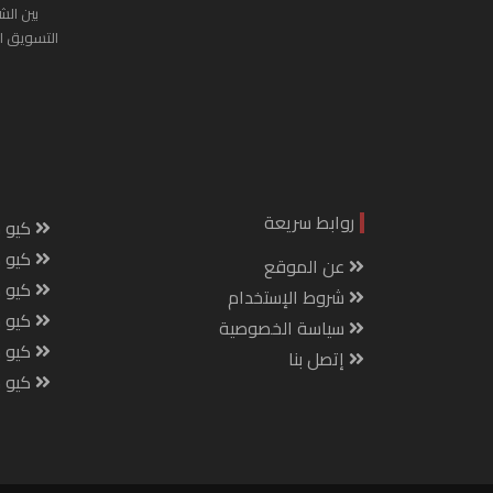
بين الش
التسويق ا
روابط سريعة
كيو س
كيو ك
عن الموقع
كيو 
شروط الإستخدام
كيو س
سياسة الخصوصية
كيو م
إتصل بنا
كيو ص