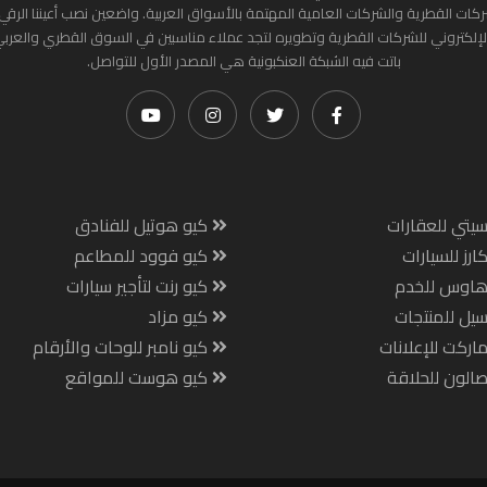
ركات القطرية والشركات العامية المهتمة بالأسواق العربية. واضعين نصب أعيننا الرقي
لإلكتروني للشركات القطرية وتطويره لتجد عملاء مناسبين في السوق القطري والعرب
باتت فيه الشبكة العنكبونية هي المصدر الأول للتواصل.
يتي للعقارات
كيو هوتيل للفنادق
ارز للسيارات
كيو فوود للمطاعم
هاوس للخدم
كيو رنت لتأجير سيارات
يل للمنتجات
كيو مزاد
اركت للإعلانات
كيو نامبر للوحات والأرقام
الون للحلاقة
كيو هوست للمواقع