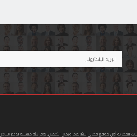
ات القطرية أول موقع قطري للشركات ورجال الأعمال. نوفر بيئة مناسبة لدعم التبادل 