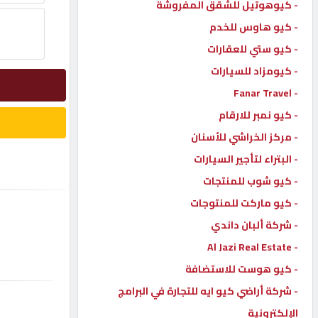
- كيوهوتيل للشقق المفروشة
إتصل
- كيو هاوس للخدم
بنا
- كيو ستي للعقارات
- كيومزاد للسيارات
إعلانات
- Fanar Travel
- كيو نمبر للارقام
- مركز الخراشي للأسنان
- البتراء لتأجير السيارات
المنتدى
- كيو شوب للمنتجات
- كيو ماركت للمنتوجات
كيو
مزاد
- شركة ألبان داندي
- Al Jazi Real Estate
- كيو هوست للاستضافة
كيو
نمبر
- شركة أراضي كيو ايه للتجارة في البرامج
الإلكترونية