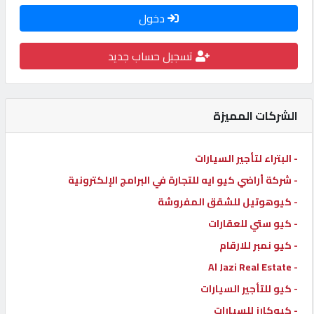
دخول
كيو
كارز
تسجيل حساب جديد
كيو
ماركت
الشركات المميزة
الدليل
- البتراء لتأجير السيارات
القطري
- شركة أراضي كيو ايه للتجارة في البرامج الإلكترونية
- كيوهوتيل للشقق المفروشة
POWERED
- كيو ستي للعقارات
BY
QHOST
- كيو نمبر للارقام
- Al Jazi Real Estate
- كيو للتأجير السيارات
- كيوكارز للسيارات