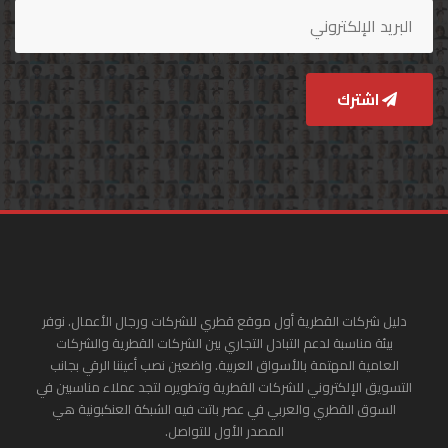
اشترك
دليل شركات القطرية أول موقع قطري للشركات ورجال الأعمال. نوفر
بيئة مناسبة لدعم التبادل التجاري بين الشركات القطرية والشركات
العامية المهتمة بالأسواق العربية. واضعين نصب أعيننا الرقي بجانب
التسويق الإلكتروني للشركات القطرية وتطويره لتجد عملاء مناسبين في
السوق القطري والعربي في عصر باتت فيه الشبكة العنكبونية هي
المصدر الأول للتواصل.