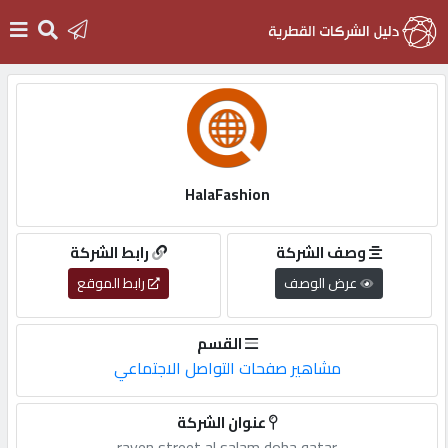
الرئيسية
دخول
HalaFashion
التسجيل
وصف الشركة
رابط الشركة
عرض الوصف
رابط الموقع
English
القسم
مشاهير صفحات التواصل الاجتماعي
أضف
عنوان الشركة
اعلانك
rayen,street,al,salam,doha,qatar