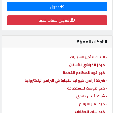
دخول
كيو
كارز
تسجيل حساب جديد
كيو
ماركت
الشركات المميزة
الدليل
- البتراء لتأجير السيارات
القطري
- مركز الخراشي للأسنان
- كيو فود للمطاعم الفخمة
POWERED
- شركة أراضي كيو ايه للتجارة في البرامج الإلكترونية
BY
QHOST
- كيو هوست للاستضافة
- شركة ألبان داندي
- كيو نمبر للارقام
- كيو ستي للعقارات