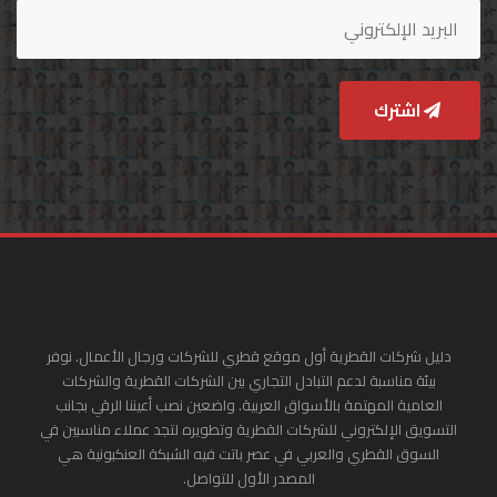
اشترك
دليل شركات القطرية أول موقع قطري للشركات ورجال الأعمال. نوفر
بيئة مناسبة لدعم التبادل التجاري بين الشركات القطرية والشركات
العامية المهتمة بالأسواق العربية. واضعين نصب أعيننا الرقي بجانب
التسويق الإلكتروني للشركات القطرية وتطويره لتجد عملاء مناسبين في
السوق القطري والعربي في عصر باتت فيه الشبكة العنكبونية هي
المصدر الأول للتواصل.