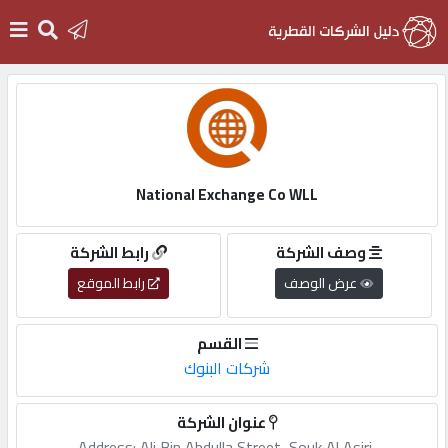
الرئيسية
دخول
National Exchange Co WLL
التسجيل
وصف الشركة
رابط الشركة
عرض الوصف
رابط الموقع
English
القسم
شركات البنوك
أضف
عنوان الشركة
اعلانك
Address:,Ali,Bin,Abdulla,Street,,Souk,Al,Asiri,