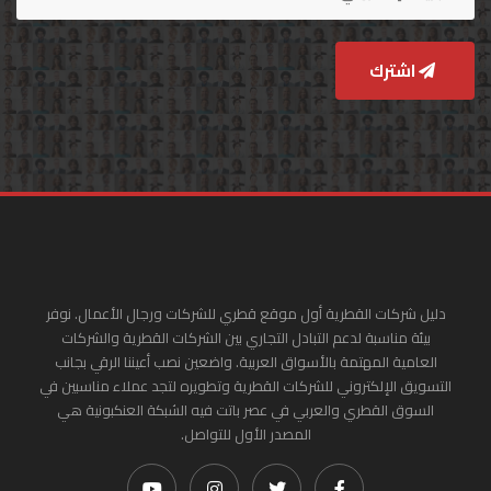
اشترك
دليل شركات القطرية أول موقع قطري للشركات ورجال الأعمال. نوفر
بيئة مناسبة لدعم التبادل التجاري بين الشركات القطرية والشركات
العامية المهتمة بالأسواق العربية. واضعين نصب أعيننا الرقي بجانب
التسويق الإلكتروني للشركات القطرية وتطويره لتجد عملاء مناسبين في
السوق القطري والعربي في عصر باتت فيه الشبكة العنكبونية هي
المصدر الأول للتواصل.