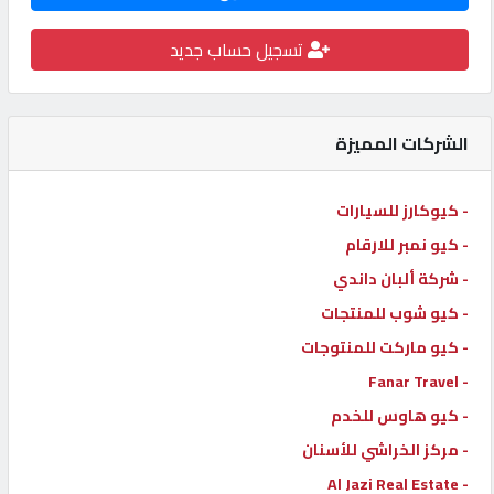
كيو
تسجيل حساب جديد
كارز
كيو
الشركات المميزة
ماركت
- كيوكارز للسيارات
الدليل
- كيو نمبر للارقام
القطري
- شركة ألبان داندي
- كيو شوب للمنتجات
POWERED
- كيو ماركت للمنتوجات
BY
QHOST
- Fanar Travel
- كيو هاوس للخدم
- مركز الخراشي للأسنان
- Al Jazi Real Estate