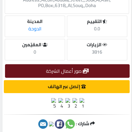
PO,Box:,6318,,Al,Souq,,Doha
مطلوب
التقييم
المدينة
0.0
الدوحة
طلب
اشتراك
الزيارات
المقيّمين
0
3816
الاحصائيات
صور أعمال الشركة
الأقسام
إتصل عبر الهاتف
شركات
مميزة
شارك :
إبحث