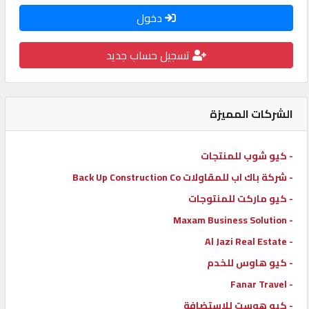
دخول
كيو
كارز
تسجيل حساب جديد
كيو
ماركت
الشركات المميزة
الدليل
- كيو شوب للمنتجات
القطري
- شركة باك اب للمقاولات Back Up Construction Co
- كيو ماركت للمنتوجات
POWERED
- Maxam Business Solution
BY
QHOST
- Al Jazi Real Estate
- كيو هاوس للخدم
- Fanar Travel
- كيو هوست للاستضافة