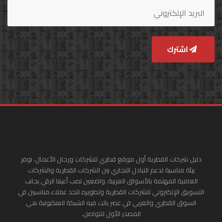
اشترك
دليل شركات القطرية أول موقع قطري للشركات ورجال الأعمال. نوفر
بيئة مناسبة لدعم التبادل التجاري بين الشركات القطرية والشركات
العامية المهتمة بالأسواق العربية. واضعين نصب أعيننا الرقي بجانب
التسويق الإلكتروني للشركات القطرية وتطويره لتجد عملاء مناسبين في
السوق القطري والعربي في عصر باتت فيه الشبكة العنكبونية هي
المصدر الأول للتواصل.