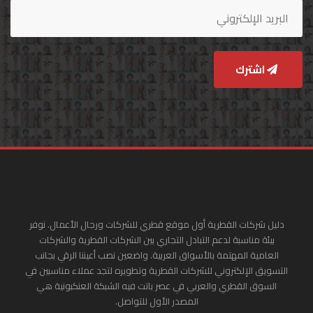
اشترك
دليل شركات القطرية أول موقع قطري للشركات ورجال الأعمال. نوفر
بيئة مناسبة لدعم التبادل التجاري بين الشركات القطرية والشركات
العامية المهتمة بالأسواق العربية. واضعين نصب أعيننا الرقي بجانب
التسويق الإلكتروني للشركات القطرية وتطويره لتجد عملاء مناسبين في
السوق القطري والعربي في عصر باتت فيه الشبكة العنكبونية هي
المصدر الأول للتواصل.