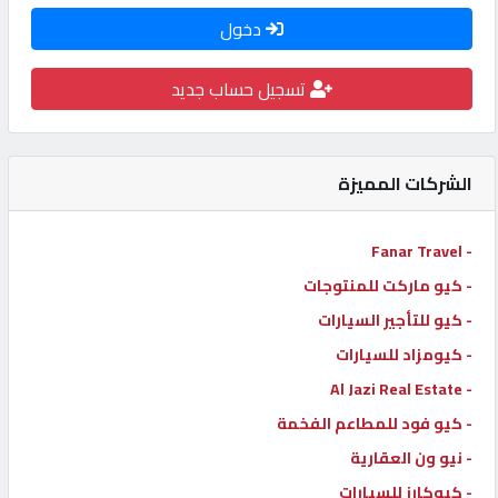
دخول
كيو
كارز
تسجيل حساب جديد
كيو
ماركت
الشركات المميزة
الدليل
- Fanar Travel
القطري
- كيو ماركت للمنتوجات
- كيو للتأجير السيارات
POWERED
- كيومزاد للسيارات
BY
QHOST
- Al Jazi Real Estate
- كيو فود للمطاعم الفخمة
- نيو ون العقارية
- كيوكارز للسيارات